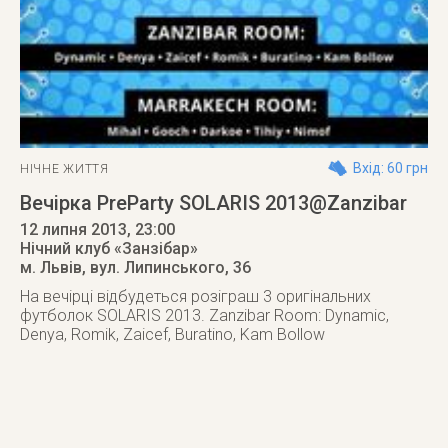
Вхід: 60 грн
НІЧНЕ ЖИТТЯ
Вечірка PreParty SOLARIS 2013@Zanzibar
12 липня 2013
, 23:00
Нічний клуб «Занзібар»
м. Львів
,
вул. Липинського, 36
На вечірці відбудеться розіграш 3 оригінальних
футболок SOLARIS 2013. Zanzibar Room: Dynamic,
Denya, Romik, Zaicef, Buratino, Kam Bollow