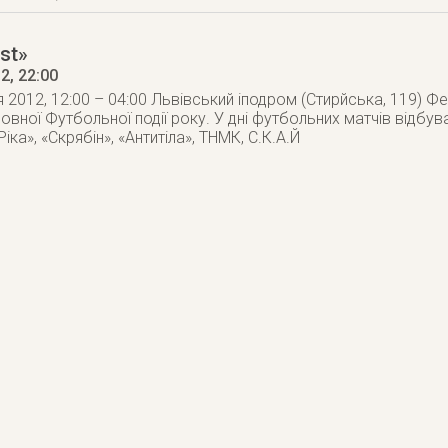
st»
12
, 22:00
ня 2012, 12:00 – 04:00 Львівський іподром (Стирйська, 119) 
ловної Футбольної події року. У дні футбольних матчів відбу
іка», «Скрябін», «Антитіла», ТНМК, С.К.А.Й