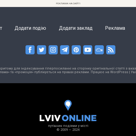
РЕКЛАМА НА САЙТІ
т
Додати подію
Додати заклад
Реклама
тому для індексування гіперпосиланні на сторінку оригінальної статті з вказа
лама» та «промоція» публікується на правах реклами. Працює на
WordPress
|
Ув
путівник подіями у місті
© 2009 — 2024