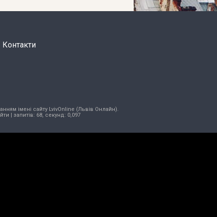
Контакти
нням імені сайту LvivOnline (Львів Онлайн).
ійти
| запитів: 68, секунд: 0,097