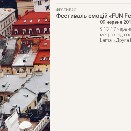
ФЕСТИВАЛІ
Фестиваль емоцій «FUN Fe
09 червня 20
9,13, 17 черв
метрах від го
Lama, «Друга Р