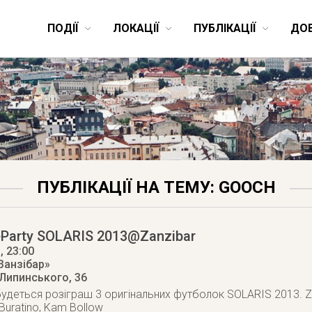
ПОДІЇ
ЛОКАЦІЇ
ПУБЛІКАЦІЇ
ДО
ПУБЛІКАЦІЇ НА ТЕМУ: GOOCH
eParty SOLARIS 2013@Zanzibar
3
, 23:00
Занзібар»
 Липинського, 36
дбудеться розіграш 3 оригінальних футболок SOLARIS 2013. Z
 Buratino, Kam Bollow