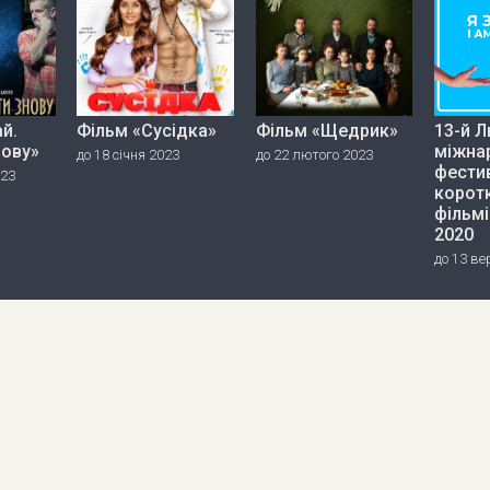
й.
Фільм «Сусідка»
Фільм «Щедрик»
13-й Л
нову»
міжна
до 18 січня 2023
до 22 лютого 2023
фести
023
корот
фільмі
2020
до 13 ве