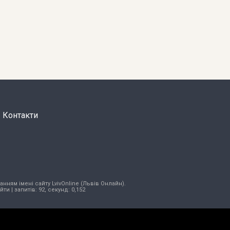
Контакти
нням імені сайту LvivOnline (Львів Онлайн).
ійти
| запитів: 92, секунд: 0,152