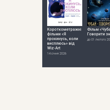
Короткометражні
Фільм «Чуба
фільми «Я
Говорити з
прокинусь, коли
до 01 лютого 2
висплюсь» від
Wiz-Art
14 січня 2026