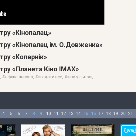
атру «Кінопалац»
атру «Кінопалац ім. О.Довженка»
тру «Копернік»
атру «Планета Кіно IMAX»
, #
афіша львова
, #
згадати все
, #
кіно у львові
,
4
5
6
7
8
9
10
11
12
13
14
15
16
17
18
19
20
21