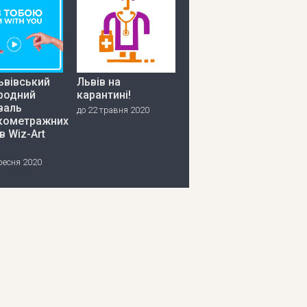
ьвівський
Львів на
родний
карантині!
валь
до 22 травня 2020
кометражних
в Wiz-Art
ресня 2020