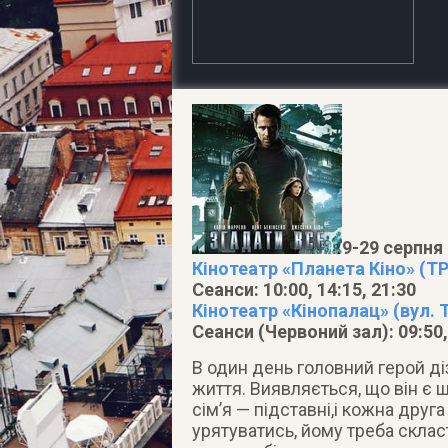
9-29 серпня
Кінотеатр «Планета Кіно» (ТР
Сеанси: 10:00, 14:15, 21:30
Кінотеатр «Кінопалац» (вул. 
Сеанси (Червоний зал): 09:50,
В один день головний герой ді
життя. Виявляється, що він є ш
сім’я — підставні,і кожна друг
урятуватись, йому треба скласт