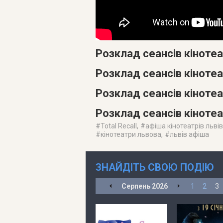
Розклад сеансів кіноте
Розклад сеансів кіноте
Розклад сеансів кінотеа
Розклад сеансів кіноте
#
Total Recall
, #
афіша кінотеатрів львів
#
кінотеатри львова
, #
львів афіша
ЗНАЙДІТЬ СВОЮ ПОДІЮ
Серпень
2026
1
2
3