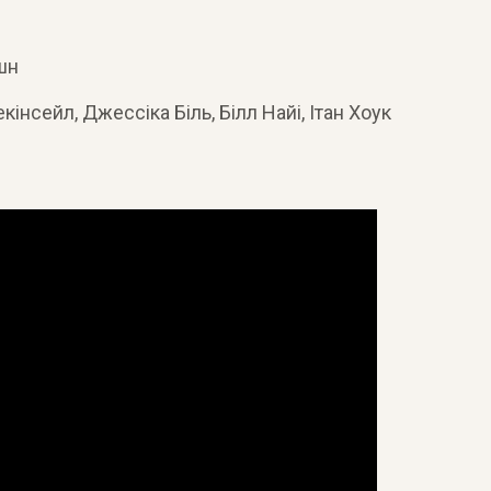
шн
кінсейл, Джессіка Біль, Білл Найі, Ітан Хоук