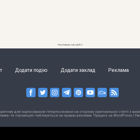
РЕКЛАМА НА САЙТІ
т
Додати подію
Додати заклад
Реклама
тому для індексування гіперпосиланні на сторінку оригінальної статті з вказа
лама» та «промоція» публікується на правах реклами. Працює на
WordPress
|
Ув