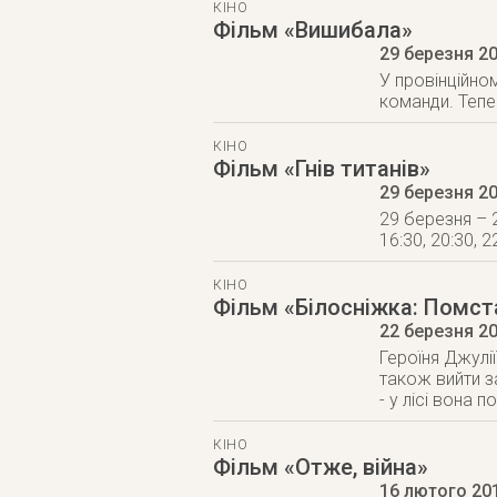
КІНО
Фільм «Вишибала»
29 березня 2
У провінційно
команди. Тепер
КІНО
Фільм «Гнів титанів»
29 березня 2
29 березня – 2
16:30, 20:30, 2
КІНО
Фільм «Білосніжка: Помст
22 березня 2
Героїня Джулі
також вийти з
- у лісі вона 
КІНО
Фільм «Отже, війна»
16 лютого 20