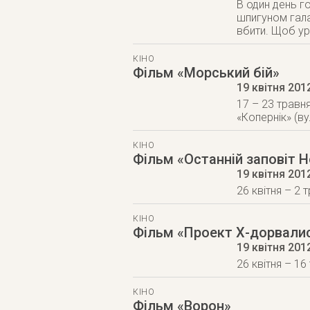
В один день г
шпигуном галак
вбити. Щоб ур
КІНО
Фільм «Морський бій»
19 квітня 201
17 – 23 травня
«Копернік» (ву
КІНО
Фільм «Останній заповіт 
19 квітня 201
26 квітня – 2 
КІНО
Фільм «Проект Х-дорвали
19 квітня 201
26 квітня – 16
КІНО
Фільм «Ворон»