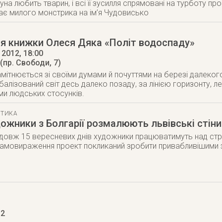
уна любить тварин, і всі її зусилля спрямовані на турботу пр
ає милого монстрика на ім’я Чудовисько
ія книжки Олеся Дяка «Політ водоспаду»
 2012
, 18:00
(пр. Свободи, 7)
мітнюється зі своїми думами й почуттями на березі далеког
балізований світ десь далеко позаду, за лінією горизонту, л
и людських стосунків.
СТИКА
ожники з Болгарії розмалюють львівські стін
довж 15 вересневих днів художники працюватимуть над стрі
мовираження проект покликаний зробити привабливішими за
12