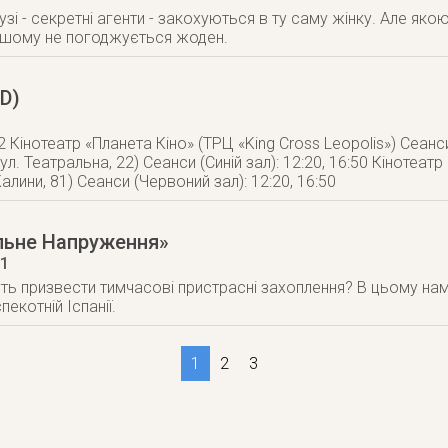
узі - секретні агенти - закохуються в ту саму жінку. Але як
ншому не погоджується жоден.
D)
2 Кінотеатр «Планета Кіно» (ТРЦ «King Cross Leopolis») Сеанси
ул. Театральна, 22) Сеанси (Синій зал): 12:20, 16:50 Кінотеа
алини, 81) Сеанси (Червоний зал): 12:20, 16:50
льне Напруження»
11
ь призвести тимчасові пристрасні захоплення? В цьому нам
пекотній Іспанії.
1
2
3