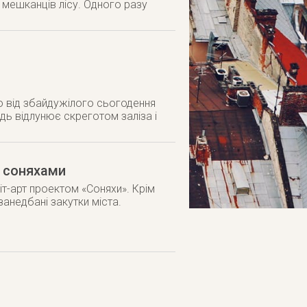
о мешканців лісу. Одного разу
о від збайдужілого сьогодення
едь відлунює скреготом заліза і
и соняхами
т-арт проектом «Соняхи». Крім
недбані закутки міста.