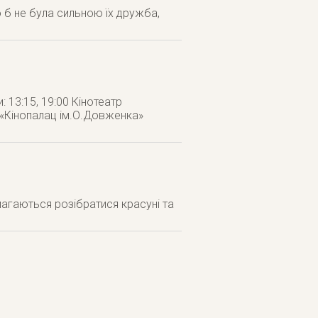
ою б не була сильною їх дружба,
: 13:15, 19:00 Кінотеатр
тр «Кінопалац ім.О.Довженка»
агаються розібратися красуні та