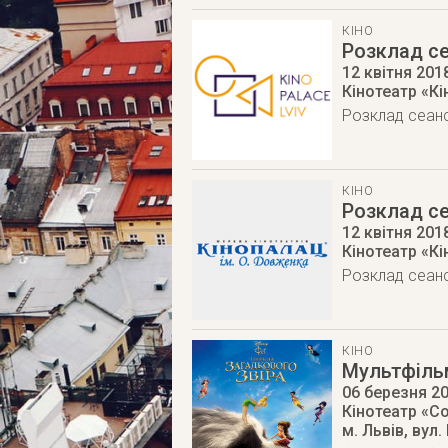
КІНО
Розклад се
12 квітня 201
Кінотеатр «К
Розклад сеанс
КІНО
Розклад се
12 квітня 201
Кінотеатр «К
Розклад сеанс
КІНО
Мультфільм
06 березня 2
Кінотеатр «Со
м. Львів
,
вул.