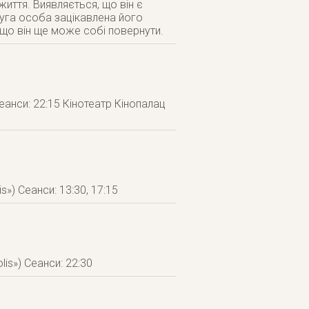
життя. Виявляється, що він є
друга особа зацікавлена його
 що він ще може собі повернути.
Сеанси: 22:15 Кінотеатр Кінопалац
s») Сеанси: 13:30, 17:15
lis») Сеанси: 22:30