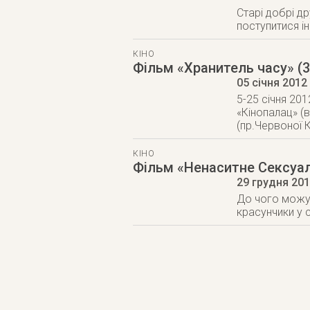
Старі добрі др
поступитися і
КІНО
Фільм «Хранитель часу» (3
05 січня 2012
5-25 січня 201
«Кінопалац» (в
(пр.Червоної К
КІНО
Фільм «Ненаситне Сексуа
29 грудня 20
До чого можут
красунчики у с