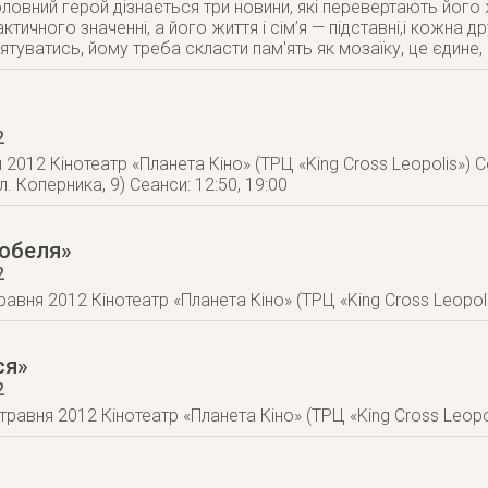
оловний герой дізнається три новини, які перевертають його 
тичного значенні, а його життя і сім’я — підставні,і кожна 
ятуватись, йому треба скласти пам'ять як мозаїку, це єдине,
2
 2012 Кінотеатр «Планета Кіно» (ТРЦ «King Cross Leopolis») 
л. Коперника, 9) Сеанси: 12:50, 19:00
Нобеля»
2
травня 2012 Кінотеатр «Планета Кіно» (ТРЦ «King Cross Leopoli
ся»
2
 травня 2012 Кінотеатр «Планета Кіно» (ТРЦ «King Cross Leopo