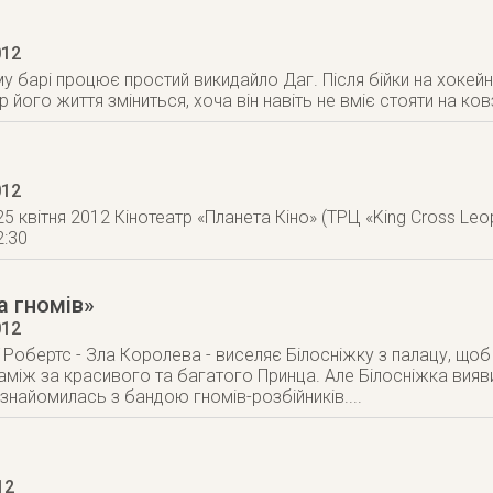
012
му барі процює простий викидайло Даг. Після бійки на хокейн
 його життя зміниться, хоча він навіть не вміє стояти на ков
012
5 квітня 2012 Кінотеатр «Планета Кіно» (ТРЦ «King Cross Leopol
2:30
а гномів»
012
ї Робертс - Зла Королева - виселяє Білосніжку з палацу, щоб
аміж за красивого та багатого Принца. Але Білосніжка ви
познайомилась з бандою гномів-розбійників....
12