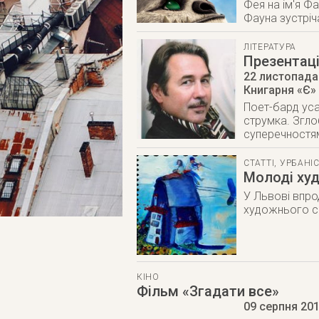
Фея на ім'я Фа
Фауна зустріч
ЛІТЕРАТУРА
Презентац
22 листопада
Книгарня «Є» 
Поет-бард уса
струмка. Згло
суперечностям
СТАТТІ
,
УРБАНІ
Молоді худ
У Львові впро
художнього са
КІНО
Фільм «Згадати все»
09 серпня 20