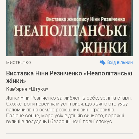
Вхід вільний
МИСТЕЦТВО
Виставка Ніни Резніченко «Неаполітанські
жінки»
Кав’ярня «Штука»
Жінки Ніни Резніченко заглиблені в себе, зрілі та ставні.
Схоже, вони перейняли усі ті риси, що хвилюють уяву
паломників на землю розкішних вин і краєвидів.
Палюче сонце, море усіх відтінків синього, порожні
вулиці в полудень і безсонні ночі, повні спокус