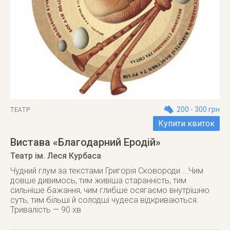
200 - 300 грн
ТЕАТР
Купити квиток
Вистава «Благодарний Еродій»
Театр ім. Леся Курбаса
Чудний глум за текстами Григорія Сковороди ...Чим
довше дивимось, тим живіша старанність, тим
сильніше бажання, чим глибше осягаємо внутрішню
суть, тим більші й солодші чудеса відкриваються.
Тривалість — 90 хв