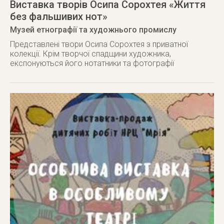
Виставка творів Осипа Сорохтея «Життя
без фальшивих нот»
Музей етнографії та художнього промислу
Представлені твори Осипа Сорохтея з приватної
колекції. Крім творчої спадщини художника,
експонуються його нотатники та фотографії