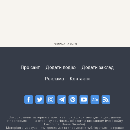
РЕКЛАМА НА САЙТІ
Про сайт
Додати подію
Додати заклад
Реклама
Контакти
Використання матеріалів можливе при відкритому для індексування
гіперпосиланні на сторінку оригінальної статті з вказанням імені сайту
LvivOnline (Львів Онлайн).
Матеріал з маркуванням «реклама» та «промоція» публікується на правах