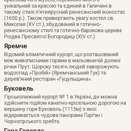
унікальний за красою та єдиний в Галичині в
такому стилі п’ятиярусний ренесансний іконостас
(1650 р.). Також привертають увагу костел св.
Миколая (XV ст.), збудований в готично-
ренесансному стилі та готично-барокова церква
Різдва Пресвятої Богородиці (XIV ст.).
Яремче
Відомий кліматичний курорт, що розташований
між живописними горами в мальовничій долині
річки Прут. Щороку тисячі людей заворожують
водоспад «Пробій» (Яремчанський Гук) та
дерев’яний ресторан «Гуцульщина».
Буковель
Гірськолижний курорт № 1 в Україні, де можна
здійснити підйом канатно-крісельною дорогою на
вершину гори Буковель (1115м) з якої
відкривається чудова панорама Ґорґан і
Чорногірського хребта.
Гора Говерла