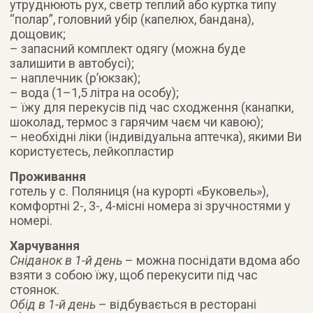
утруднюють рух, светр теплий або куртка типу
“полар”, головний убір (капелюх, бандана),
дощовик;
– запасний комплект одягу (можна буде
залишити в автобусі);
– наплечник (р’юкзак);
– вода (1–1,5 літра на особу);
– їжу для перекусів під час сходження (канапки,
шоколад, термос з гарячим чаєм чи кавою);
– необхідні ліки (індивідуальна аптечка), якими Ви
користуєтесь, лейкопластир
Проживання
готель у с. Поляниця (на курорті «Буковель»),
комфортні 2-, 3-, 4-місні номера зі зручностями у
номері.
Харчування
Сніданок в 1-й день
– можна поснідати вдома або
взяти з собою їжу, щоб перекусити під час
стоянок.
Обід в 1-й день
– відбувається в ресторані