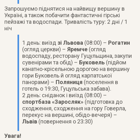
Запрошуємо піднятися на найвищу вершину в
Україні, а також побачити фантастичні гірські
пейзажі та водоспади. Тривалість туру: 2 дні / 1
ніч
1 день: виїзд
зі Львова
(08:00) –
Рогатин
(огляд церкви) –
Яремче
(огляд
водоспаду, ресторану Гуцульщина, закупи
сувенірами та обід) –
Буковель
(підйом
канатно-крісельною дорогою на вершину
гори Буковель й огляд карпатської
панорами) –
Поляниця
(поселення в
готель о 19:30, Гуцульська забава).
2 день: сніданок і виїзд (08:00) –
спортбаза «Заросляк»
(підготовка до
сходження, сходження на гору Говерла,
перекус на вершині, обідо-вечеря) –
Львів
(повернення о 23:30)
Увага!