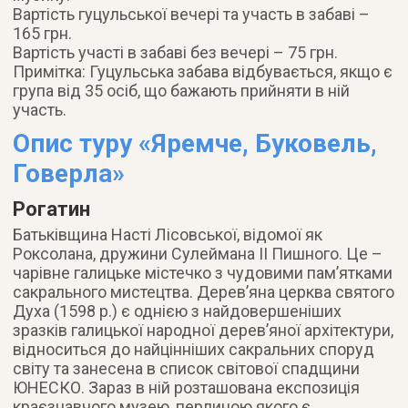
Вартість гуцульської вечері та участь в забаві –
165 грн.
Вартість участі в забаві без вечері – 75 грн.
Примітка: Гуцульська забава відбувається, якщо є
група від 35 осіб, що бажають прийняти в ній
участь.
Опис туру «Яремче, Буковель,
Говерла»
Рогатин
Батьківщина Насті Лісовської, відомої як
Роксолана, дружини Сулеймана ІІ Пишного. Це –
чарівне галицьке містечко з чудовими пам’ятками
сакрального мистецтва. Дерев’яна церква святого
Духа (1598 р.) є однією з найдовершеніших
зразків галицької народної дерев’яної архітектури,
відноситься до найцінніших сакральних споруд
світу та занесена в список світової спадщини
ЮНЕСКО. Зараз в ній розташована експозиція
краєзнавчого музею, перлиною якого є