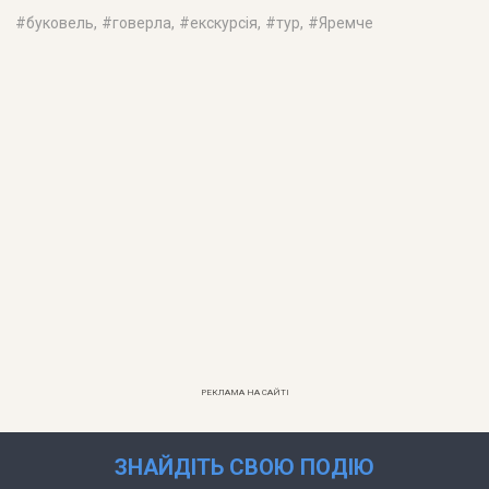
#
буковель
, #
говерла
, #
екскурсія
, #
тур
, #
Яремче
РЕКЛАМА НА САЙТІ
ЗНАЙДІТЬ СВОЮ ПОДІЮ