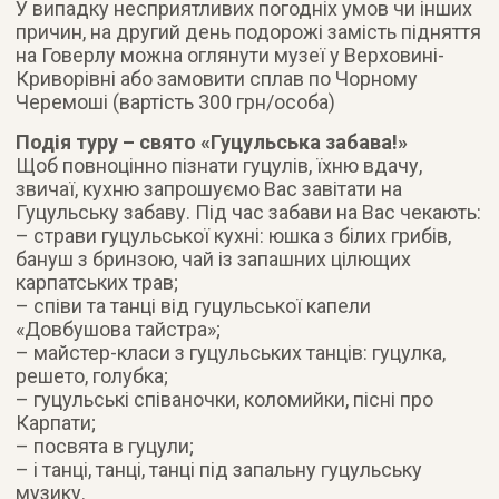
У випадку несприятливих погодніх умов чи інших
причин, на другий день подорожі замість підняття
на Говерлу можна оглянути музеї у Верховині-
Криворівні або замовити сплав по Чорному
Черемоші (вартість 300 грн/особа)
Подія туру – свято «Гуцульська забава!»
Щоб повноцінно пізнати гуцулів, їхню вдачу,
звичаї, кухню запрошуємо Вас завітати на
Гуцульську забаву. Під час забави на Вас чекають:
– страви гуцульської кухні: юшка з білих грибів,
бануш з бринзою, чай із запашних цілющих
карпатських трав;
– співи та танці від гуцульської капели
«Довбушова тайстра»;
– майстер-класи з гуцульських танців: гуцулка,
решето, голубка;
– гуцульські співаночки, коломийки, пісні про
Карпати;
– посвята в гуцули;
– і танці, танці, танці під запальну гуцульську
музику.