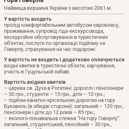
Найвища вершина України з висотою 2061 м.
У вартість входить
проїзд комфортабельним автобусом єврокласу,
проживання, супровід гіда-екскурсовода,
екскурсійне обслуговування в туристичних
об’єктах, послуги по організації підйому на
Говерлу, страхування на час подорожі
У вартість не входить і додатково оплачуються
вхідні квитки в туристичні об’єкти, харчування,
участь в Гуцульській забаві
Вартість вхідних квитків
– церква св. Духа в Рогатині: дорослі і пенсіонери
– 50 грн., студенти – 15 грн., діти – 10 грн.;
– підйом канатно-крісельною дорогою на гору
Буковель (в обидві сторони): загальний – 120 грн.,
пенсіонери і діти до 12 років – 85 грн.;
– еколого-пізнавальна стежка “На гору Говерлу”:
загальний, студентський, пенсійний – 30 грн.,