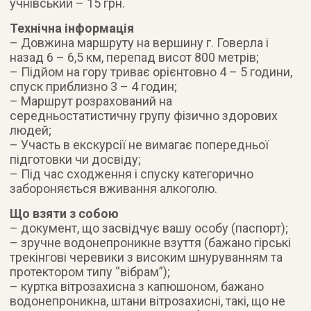
учнівський – 15 грн.
Технічна інформація
– Довжина маршруту на вершину г. Говерла і
назад 6 – 6,5 км, перепад висот 800 метрів;
– Підйом на гору триває орієнтовно 4 – 5 години,
спуск приблизно 3 – 4 годин;
– Маршрут розрахований на
середньостатистичну групу фізично здорових
людей;
– Участь в екскурсії не вимагає попередньої
підготовки чи досвіду;
– Під час сходження і спуску категорично
забороняється вживання алкоголю.
Що взяти з собою
– документ, що засвідчує вашу особу (паспорт);
– зручне водонепроникне взуття (бажано гірські
трекінгові черевики з високим шнуруванням та
протектором типу “вібрам”);
– куртка вітрозахисна з капюшоном, бажано
водонепроникна, штани вітрозахисні, такі, що не