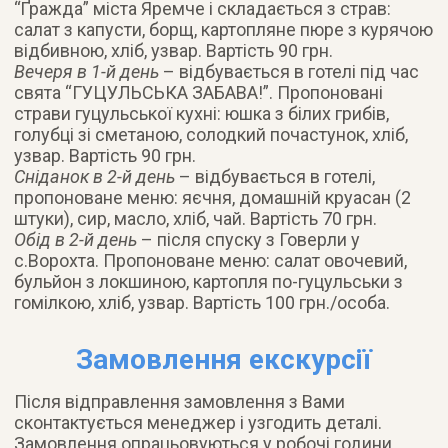
“Ґражда” міста Яремче і складається з страв:
салат з капусти, борщ, картопляне пюре з курячою
відбивною, хліб, узвар. Вартість 90 грн.
Вечеря в 1-й день
– відбувається в готелі під час
свята “ГУЦУЛЬСЬКА ЗАБАВА!”. Пропоновані
страви гуцульської кухні: юшка з білих грибів,
голубці зі сметаною, солодкий почастунок, хліб,
узвар. Вартість 90 грн.
Сніданок в 2-й день
– відбувається в готелі,
пропоноване меню: яєчня, домашній круасан (2
штуки), сир, масло, хліб, чай. Вартість 70 грн.
Обід в 2-й день
– після спуску з Говерли у
с.Ворохта. Пропоноване меню: салат овочевий,
бульйон з локшиною, картопля по-гуцульськи з
гомілкою, хліб, узвар. Вартість 100 грн./особа.
Замовлення екскурсії
Після відправлення замовлення з Вами
сконтактується менеджер і узгодить деталі.
Замовлення опрацьовуються у робочі години