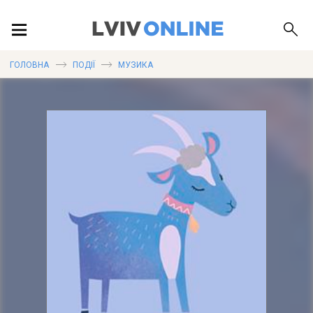
ПОДІЇ
ГОЛОВНА
ПОДІЇ
МУЗИКА
ЛОКАЦІЇ
ПУБЛІКАЦІЇ
ДОВІДКА