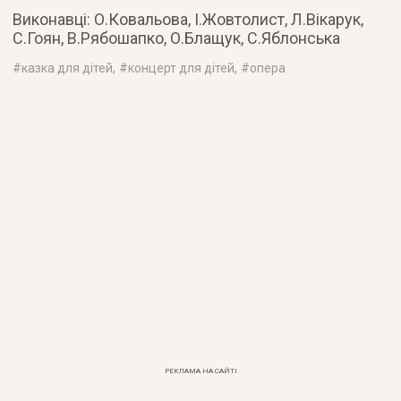
Виконавці: О.Ковальова, І.Жовтолист, Л.Вікарук,
С.Гоян, В.Рябошапко, О.Блащук, С.Яблонська
#
казка для дітей
, #
концерт для дітей
, #
опера
РЕКЛАМА НА САЙТІ