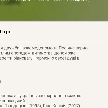
0 грн
ття дружби і взаємодопомоги. Посіяне зерно
вітлим спогадом дитинства, допоможе
регти рівновагу і гармонію своєї душі в
і
і
Веселка за українською народною казкою
Новохацький
Городецька (1995), Ліна Калініч (2017)