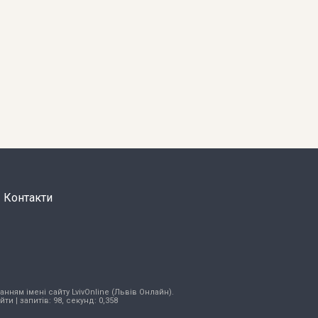
Контакти
нням імені сайту LvivOnline (Львів Онлайн).
ійти
| запитів: 98, секунд: 0,358