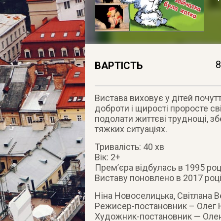
8
ВАРТІСТЬ
Вистава виховує у дітей почу
доброти і щирості проросте с
подолати життєві труднощі, збе
тяжких ситуаціях.
Тривалість: 40 хв
Вік: 2+
Прем’єра відбулась в 1995 роц
Виставу поновлено в 2017 роц
Ніна Новоселицька, Світлана 
Режисер-постановник – Олег 
Художник-постановник — Олена 