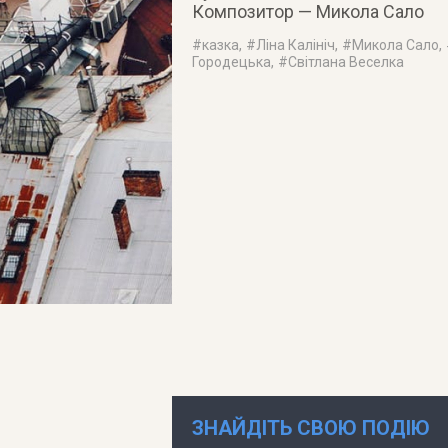
Композитор — Микола Сало
#
казка
, #
Ліна Калініч
, #
Микола Сало
,
Городецька
, #
Світлана Веселка
ЗНАЙДІТЬ СВОЮ ПОДІЮ