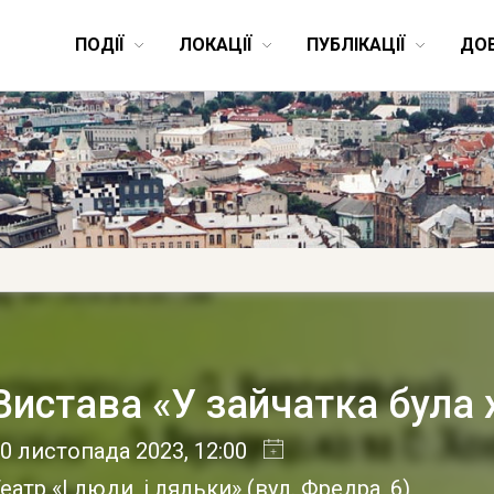
ПОДІЇ
ЛОКАЦІЇ
ПУБЛІКАЦІЇ
ДО
Вистава «У зайчатка була 
0 листопада 2023
, 12:00
еатр «І люди, і ляльки»
(
вул. Фредра, 6
)