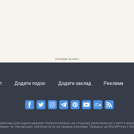
РЕКЛАМА НА САЙТІ
т
Додати подію
Додати заклад
Реклама
тому для індексування гіперпосиланні на сторінку оригінальної статті з вказа
лама» та «промоція» публікується на правах реклами. Працює на
WordPress
|
Ув