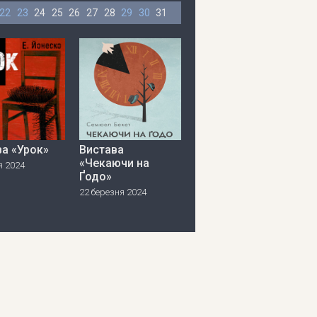
22
23
24
25
26
27
28
29
30
31
ва «Урок»
Вистава
«Чекаючи на
я 2024
Ґодо»
22 березня 2024