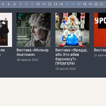
4
5
6
7
8
9
10
11
12
13
14
15
16
17
18
19
20
21
оли
Вистава «Мольєр.
Вистава «Фредді,
Виста
»
Анатомія»
або Хто вбив
21 квітн
баронесу?».
28 червня 2024
ПРЕМ’ЄРА!
25 квітня 2024