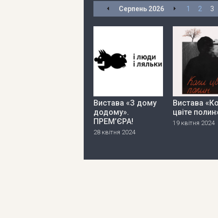
Серпень
2026
1
2
3
Вистава «З дому
Вистава «К
додому».
цвіте полин
ПРЕМ’ЄРА!
19 квітня 2024
28 квітня 2024