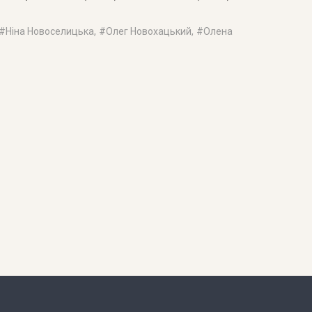
 #
Ніна Новоселицька
, #
Олег Новохацький
, #
Олена