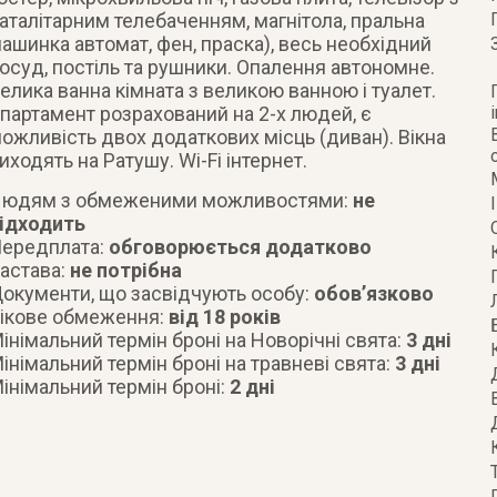
аталітарним телебаченням, магнітола, пральна
ашинка автомат, фен, праска), весь необхідний
осуд, постіль та рушники. Опалення автономне.
елика ванна кімната з великою ванною і туалет.
партамент розрахований на 2-х людей, є
i
ожливість двох додаткових місць (диван). Вікна
иходять на Ратушу. Wi-Fi інтернет.
юдям з обмеженими можливостями:
не
ідходить
ередплата:
обговорюється додатково
астава:
не потрібна
окументи, що засвідчують особу:
обов’язково
ікове обмеження:
від 18 років
інімальний термін броні на Новорічні свята:
3 дні
інімальний термін броні на травневі свята:
3 дні
інімальний термін броні:
2 дні