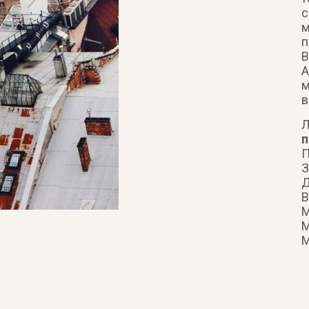
с
м
п
В
А
м
в
Л
п
П
З
Д
В
М
М
М