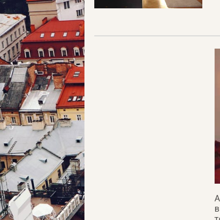
А
в
т