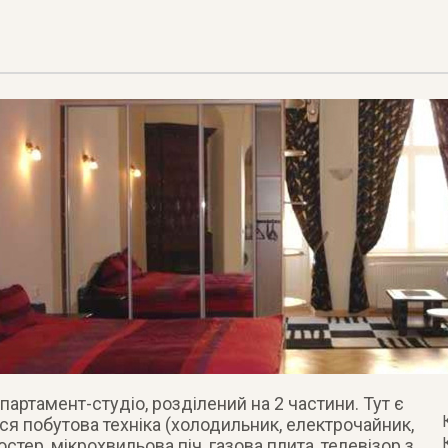
партамент-студіо, розділений на 2 частини. Тут є
ся побутова техніка (холодильник, електрочайник,
остер, мікрохвильова піч, газова плита, телевізор з