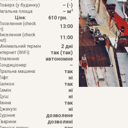
– (-)
Поверх (у будинку):
– м
2
Загальна площа:
610 грн.
Ціна:
Поселення (check
13:00
n):
Виселення (check
11:00
out):
2 дні
Мінімальний термін
так (так)
Інтернет (WiFi):
автономне
Опалення:
–
Кондиціонер:
так
Пральна машина:
ні
Ліфт:
так
Балкон:
ні
Камін:
ні
Душ:
так
Ванна:
ні
Джакузі:
дозволене
Куріння:
дозволені
Тварини:
так
Паркінг поруч: