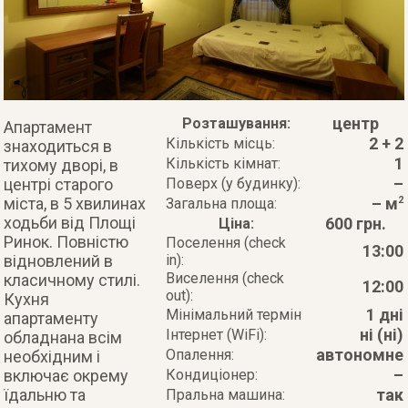
центр
Розташування:
Апартамент
2 + 2
Кількість місць:
знаходиться в
1
Кількість кімнат:
тихому дворі, в
–
центрі старого
Поверх (у будинку):
міста, в 5 хвилинах
– м
2
Загальна площа:
ходьби від Площі
600 грн.
Ціна:
Ринок. Повністю
Поселення (check
13:00
відновлений в
in):
Виселення (check
класичному стилі.
12:00
out):
Кухня
1 дні
Мінімальний термін
апартаменту
ні (ні)
Інтернет (WiFi):
обладнана всім
автономне
Опалення:
необхідним і
–
включає окрему
Кондиціонер:
їдальню та
так
Пральна машина: