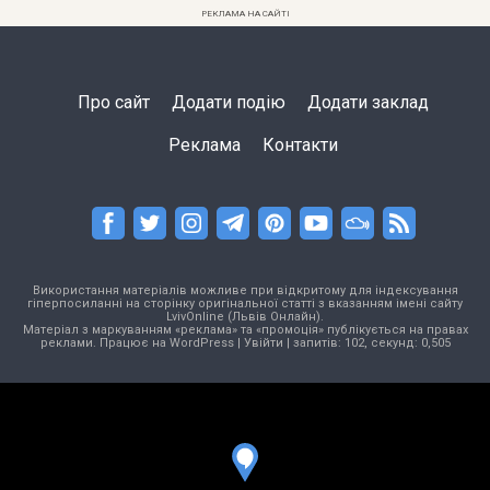
РЕКЛАМА НА САЙТІ
Про сайт
Додати подію
Додати заклад
Реклама
Контакти
Використання матеріалів можливе при відкритому для індексування
гіперпосиланні на сторінку оригінальної статті з вказанням імені сайту
LvivOnline (Львів Онлайн).
Матеріал з маркуванням «реклама» та «промоція» публікується на правах
реклами. Працює на
WordPress
|
Увійти
| запитів: 102, секунд: 0,505