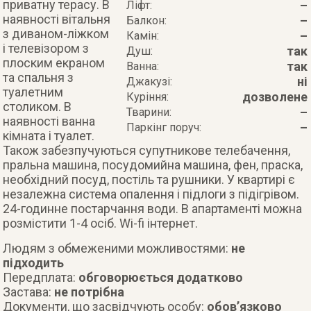
приватну терасу. В
–
Ліфт:
наявності вітальня
–
Балкон:
з диваном-ліжком
–
Камін:
і телевізором з
так
Душ:
плоским екраном
так
Ванна:
та спальня з
ні
Джакузі:
туалетним
дозволене
Куріння:
столиком. В
–
Тварини:
наявності ванна
–
Паркінг поруч:
кімната і туалет.
Також забезпучуються супутникове телебачення,
пральна машина, посудомийна машина, фен, праска,
необхідний посуд, постіль та рушники. У квартирі є
незалежна система опалення і підлоги з підігрівом.
24-годинне постарчання води. В апартаменті можна
розмістити 1-4 осіб. Wi-fi інтернет.
Людям з обмеженими можливостями:
не
підходить
Передплата:
обговорюється додатково
Застава:
не потрібна
Документи, що засвідчують особу:
обов’язково