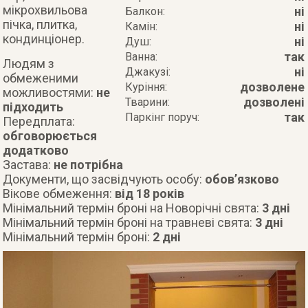
мікрохвильова
ні
Балкон:
пічка, плитка,
ні
Камін:
кондинціонер.
ні
Душ:
так
Ванна:
Людям з
ні
Джакузі:
обмеженими
дозволене
Куріння:
можливостями:
не
дозволені
Тварини:
підходить
так
Паркінг поруч:
Передплата:
обговорюється
додатково
Застава:
не потрібна
Документи, що засвідчують особу:
обов’язково
Вікове обмеження:
від 18 років
Мінімальний термін броні на Новорічні свята:
3 дні
Мінімальний термін броні на травневі свята:
3 дні
Мінімальний термін броні:
2 дні