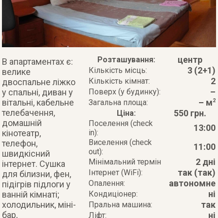
центр
Розташування:
В апартаментах є:
3 (2+1)
Кількість місць:
велике
2
Кількість кімнат:
двоспальне ліжко
–
у спальні, диван у
Поверх (у будинку):
вітальні, кабельне
– м
2
Загальна площа:
телебачення,
550 грн.
Ціна:
домашній
Поселення (check
13:00
кінотеатр,
in):
Виселення (check
телефон,
11:00
out):
швидкісний
2 дні
Мінімальний термін
інтернет. Сушка
так (так)
Інтернет (WiFi):
для білизни, фен,
автономне
Опалення:
підігрів підлоги у
ні
ванній кімнаті;
Кондиціонер:
холодильник, міні-
так
Пральна машина:
бар,
ні
Ліфт: