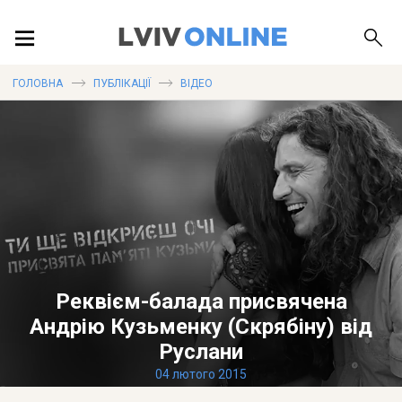
ПОДІЇ
ГОЛОВНА
ПУБЛІКАЦІЇ
ВІДЕО
ЛОКАЦІЇ
ПУБЛІКАЦІЇ
Реквієм-балада присвячена
ДОВІДКА
Андрію Кузьменку (Скрябіну) від
Руслани
04 лютого 2015