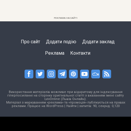
РЕКЛАМА НА САЙТІ
Про сайт
Додати подію
Додати заклад
Реклама
Контакти
Використання матеріалів можливе при відкритому для індексування
гіперпосиланні на сторінку оригінальної статті з вказанням імені сайту
LvivOnline (Львів Онлайн).
Матеріал з маркуванням «реклама» та «промоція» публікується на правах
реклами. Працює на
WordPress
|
Увійти
| запитів: 90, секунд: 0,120