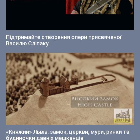
Підтримайте створення опери присвяченої
Василю Сліпаку
«Княжий» Львів: замок, церкви, мури, ринки та
будиночки давніх мешканців