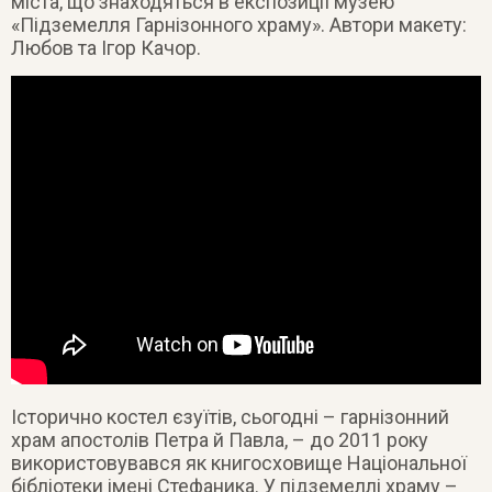
міста, що знаходяться в експозиції музею
«Підземелля Гарнізонного храму». Автори макету:
Любов та Ігор Качор.
Історично костел єзуїтів, сьогодні – гарнізонний
храм апостолів Петра й Павла, – до 2011 року
використовувався як книгосховище Національної
бібліотеки імені Стефаника. У підземеллі храму –