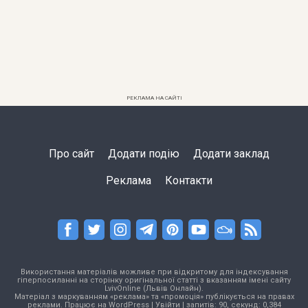
РЕКЛАМА НА САЙТІ
Про сайт
Додати подію
Додати заклад
Реклама
Контакти
Використання матеріалів можливе при відкритому для індексування
гіперпосиланні на сторінку оригінальної статті з вказанням імені сайту
LvivOnline (Львів Онлайн).
Матеріал з маркуванням «реклама» та «промоція» публікується на правах
реклами. Працює на
WordPress
|
Увійти
| запитів: 90, секунд: 0,384