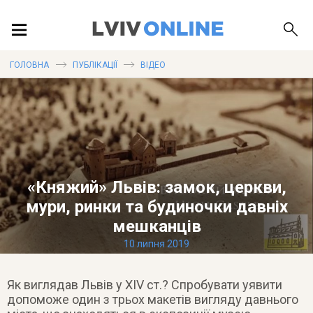
ПОДІЇ
ГОЛОВНА
ПУБЛІКАЦІЇ
ВІДЕО
ЛОКАЦІЇ
ПУБЛІКАЦІЇ
«Княжий» Львів: замок, церкви,
мури, ринки та будиночки давніх
мешканців
10 липня 2019
ДОВІДКА
Як виглядав Львів у XIV ст.? Спробувати уявити
допоможе один з трьох макетів вигляду давнього