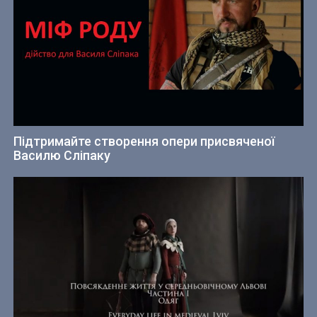
Підтримайте створення опери присвяченої
Василю Сліпаку