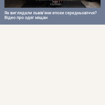
Як виглядали львів’яни епохи середньовіччя?
Відео про одяг міщан