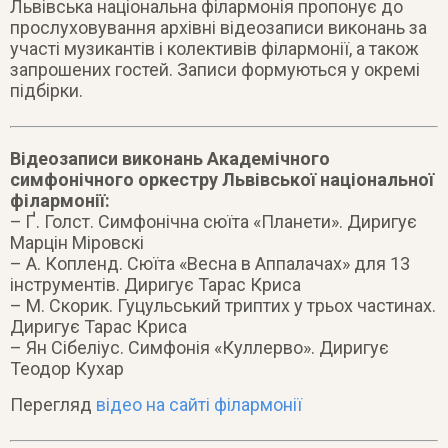
Львівська національна філармонія пропонує до
прослуховування архівні відеозаписи виконань за
участі музикантів і колективів філармонії, а також
запрошених гостей. Записи формуються у окремі
підбірки.
Відеозаписи виконань Академічного
симфонічного оркестру Львівської національної
філармонії:
– Ґ. Голст. Симфонічна сюїта «Планети». Диригує
Марцін Міровскі
– А. Копленд. Сюїта «Весна в Аппалачах» для 13
інструментів. Диригує Тарас Криса
– М. Скорик. Гуцульський триптих у трьох частинах.
Диригує Тарас Криса
– Ян Сібеліус. Симфонія «Куллерво». Диригує
Теодор Кухар
Перегляд
відео на сайті філармонії