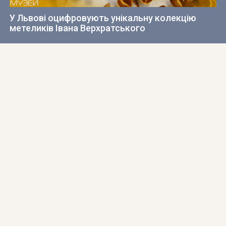
У Львові оцифровують унікальну колекцію
метеликів Івана Верхратського