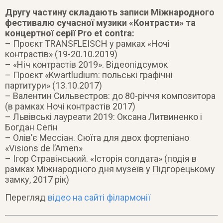
Другу частину складають записи Міжнародного
фестивалю сучасної музики «Контрасти» та
концертної серії Pro et contra:
– Проєкт TRANSFLEISCH у рамках «Ночі
контрастів» (19-20.10.2019)
– «Ніч контрастів 2019». Відеопідсумок
– Проєкт «Kwartludium: польські графічні
партитури» (13.10.2017)
– Валентин Сильвестров: до 80-річчя композитора
(в рамках Ночі контрастів 2017)
– Львівські лауреати 2019: Оксана Литвиненко і
Богдан Сегін
– Олів’є Мессіан. Сюїта для двох фортепіано
«Visions de l’Amen»
– Ігор Стравінський. «Історія солдата» (подія в
рамках Міжнародного дня музеїв у Підгорецькому
замку, 2017 рік)
Перегляд
відео на сайті філармонії