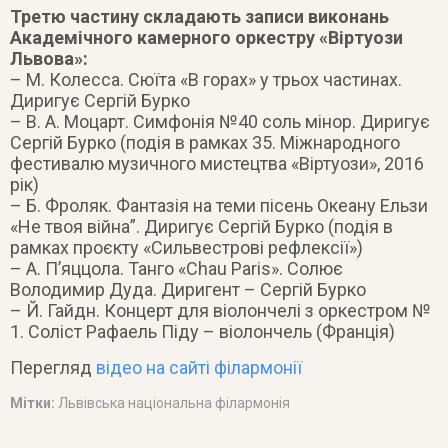
Третю частину складають записи виконань
Академічного камерного оркестру «Віртуози
Львова»:
– М. Колесса. Сюїта «В горах» у трьох частинах.
Диригує Сергій Бурко
– В. А. Моцарт. Симфонія №40 соль мінор. Диригує
Сергій Бурко (подія в рамках 35. Міжнародного
фестивалю музичного мистецтва «Віртуози», 2016
рік)
– Б. Фроляк. Фантазія на теми пісень Океану Ельзи
«Не твоя війна”. Диригує Сергій Бурко (подія в
рамках проєкту «Сильвестрові рефлексії»)
– А. П’яццола. Танго «Chau Paris». Солює
Володимир Дуда. Диригент – Сергій Бурко
– Й. Гайдн. Концерт для віолончелі з оркестром №
1. Соліст Рафаель Піду – віолончель (Франція)
Перегляд
відео на сайті філармонії
Мітки:
Львівська національна філармонія