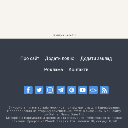
РЕКЛАМА НА САЙТІ
Про сайт
Додати подію
Додати заклад
Реклама
Контакти
Використання матеріалів можливе при відкритому для індексування
гіперпосиланні на сторінку оригінальної статті з вказанням імені сайту
LvivOnline (Львів Онлайн).
Матеріал з маркуванням «реклама» та «промоція» публікується на правах
реклами. Працює на
WordPress
|
Увійти
| запитів: 84, секунд: 0,320