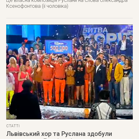
Це власна композиція Руслани на слова Олександра
Ксенофонтова (її чоловіка)
СТАТТІ
Львівський хор та Руслана здобули