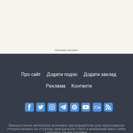
РЕКЛАМА НА САЙТІ
Про сайт
Додати подію
Додати заклад
Реклама
Контакти
Використання матеріалів можливе при відкритому для індексування
гіперпосиланні на сторінку оригінальної статті з вказанням імені сайту
LvivOnline (Львів Онлайн).