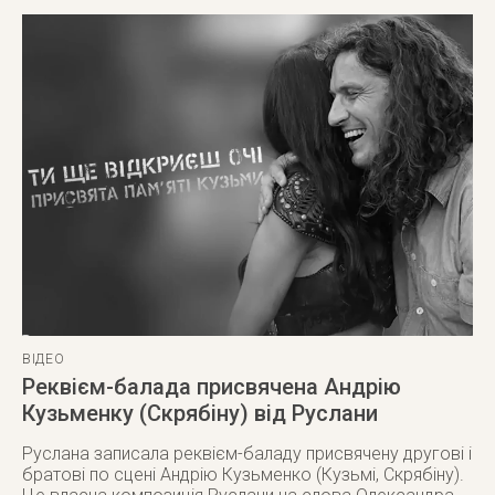
ВІДЕО
Реквієм-балада присвячена Андрію
Кузьменку (Скрябіну) від Руслани
Руслана записала реквієм-баладу присвячену другові і
братові по сцені Андрію Кузьменко (Кузьмі, Скрябіну).