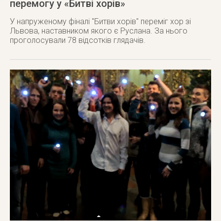
перемогу у «Битві хорів»
У напруженому фіналі "Битви хорів" переміг хор зі
Львова, наставником якого є Руслана. За нього
проголосували 78 відсотків глядачів.