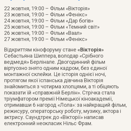
22 жовтня, 19:00 – Фільм «Вікторія»
23 жовтня, 19:00 – Фільм «Фенікс»
24 жовтня, 19:00 – Фільм «Дар богів»
25 жовтня, 19:00 – Фільм «Темний світ»
26 жовтня, 19:00 – Фільм «Ваал»
27 жовтня, 19:00 – Фільм «Фенікс»
Відкриттям кінофоруму стане
«Вікторія»
Себастьяна Шиппера, володар «Срібного
ведмедя» Берлінале. Двогодинний фільм
віртуозно знято одним кадром, без єдиної
монтажної склейки. Це історія однієї ночі,
протягом якої іспанська дівчина Вікторія
знайомиться з чотирма хлопцями, а ті обіцяють
показати їй «справжній Берлін». Стрічка стала
тріумфатором премії Німецької кіноакадемії,
отримавши 6 нагород «Лола»: за найкращий фільм,
режисуру, операторську роботу, музику, актора і
актрису. Саундтрек до «Вікторії» написав
електронний неокласик Нільс Фрам.