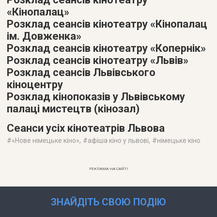
«Кінопалац»
Розклад сеансів кінотеатру «Кінопалац
ім. Довженка»
Розклад сеансів кінотеатру «Копернік»
Розклад сеансів кінотеатру «Львів»
Розклад сеансів Львівського
кіноцентру
Розклад кінопоказів у Львівському
палаці мистецтв (кінозал)
Сеанси усіх кінотеатрів Львова
#
«Нове німецьке кіно»
, #
афіша кіно у львові
, #
німецьке кіно
РЕКЛАМА НА САЙТІ
ЗНАЙДІТЬ СВОЮ ПОДІЮ