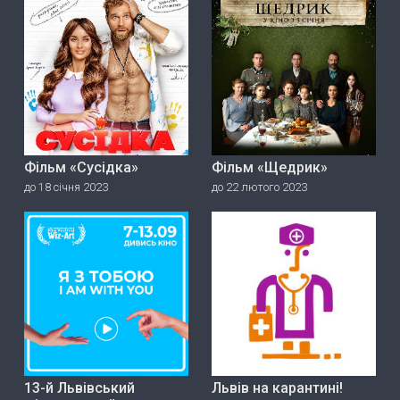
Фільм «Сусідка»
Фільм «Щедрик»
до 18 січня 2023
до 22 лютого 2023
13-й Львівський
Львів на карантині!