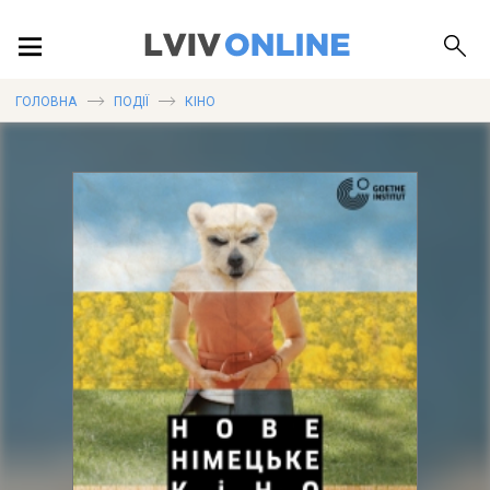
ПОДІЇ
ГОЛОВНА
ПОДІЇ
КІНО
ЛОКАЦІЇ
ПУБЛІКАЦІЇ
ДОВІДКА