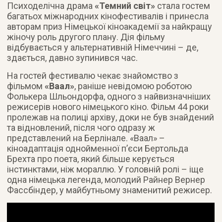
Психоделічна драма
«Темний світ»
стала гостем
багатьох міжнародних кінофестивалів і принесла
авторам приз Німецької кіноакадемії за найкращу
жіночу роль другого плану. Дія фільму
відбувається у альтернативній Німеччині – де,
здається, давно зупинився час.
На гостей фестивалю чекає знайомство з
фільмом
«Ваал»
, раніше невідомою роботою
Фолькера Шльондорфа, одного з найвизначніших
режисерів нового німецького кіно. Фільм 44 роки
пролежав на полиці архіву, доки не був знайдений
та відновлений, після чого одразу ж
представлений на Берлінале. «Ваал» –
кіноадаптація однойменної п’єси Бертольда
Брехта про поета, який більше керується
інстинктами, ніж мораллю. У головній ролі – іще
одна німецька легенда, молодий Райнер Вернер
Фассбіндер, у майбутньому знаменитий режисер.