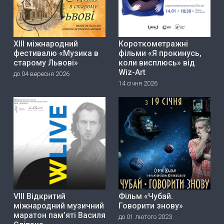
ХІІІ міжнародний
Короткометражні
фестивалю «Музика в
фільми «Я прокинусь,
старому Львові»
коли висплюсь» від
Wiz-Art
до 04 вересня 2026
14 січня 2026
VIII Відкритий
Фільм «Чубай.
міжнародний музичний
Говорити знову»
маратон пам’яті Василя
до 01 лютого 2023