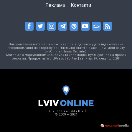
Реклама
Контакти
Використання матеріалів можливе при відкритому для індексування
гіперпосиланні на сторінку оригінальної статті з вказанням імені сайту
LvivOnline (Львів Онлайн).
Матеріал з маркуванням «реклама» та «промоція» публікується на правах
реклами. Працює на
WordPress
|
Увійти
| запитів: 97, секунд: 0,284
путівник подіями у місті
© 2009 — 2024