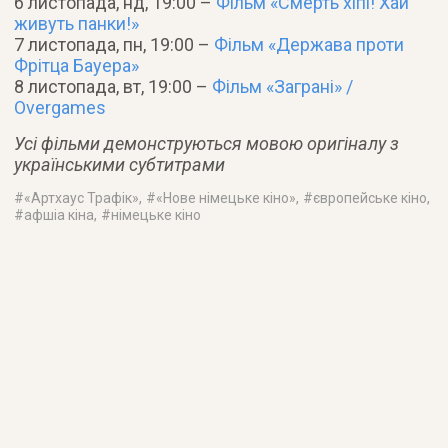
6 листопада, нд, 19:00 –
Фільм «Смерть хіпі! Хай
живуть панки!»
7 листопада, пн, 19:00 –
Фільм «Держава проти
Фрітца Бауера»
8 листопада, вт, 19:00 –
Фільм «Заграні» /
Overgames
Усі фільми демонструються мовою оригіналу з
українськими субтитрами
#
«Артхаус Трафік»
, #
«Нове німецьке кіно»
, #
європейське кіно
,
#
афшіа кіна
, #
німецьке кіно