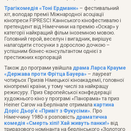
Трагікомедія «Тоні Ердманн»
– фестивальний
хіт, володар премії Міжнародної асоціації
кінопреси FIPRESCI Каннського кінофестивалю і
претендент від Німеччини на премію «Оскар» у
категорії найкращий фільм іноземною мовою.
Головний герой, веселун і вигадник, вирішує
налагодити стосунки з дорослою дочкою –
успішним бізнес-консультантом однієї з
престижних корпорацій
Також до програми увійшла
драма Ларса Крауме
«Держава проти Фрітца Бауера»
– лауреат
чотирьох Призів Німецької кіноакадемії, головної
кінопремії країни, у тому числі за найкращу
режисуру. Приз Європейської конфедерації
художнього кіно у програмі «Панорама» та приз
Heiner Carow на Берлінале отримала
картина
Доріс Дьор’є «Привіт з Фукусіми»
. Про
Німеччину 1980-х розповість
драматична
комедія «Смерть хіпі! Хай живуть панки!»
від
триразового номінанта на берлінського «Золотого