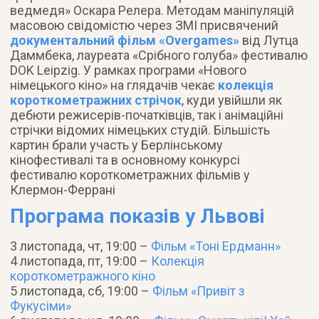
ведмедя» Оскара Релера. Методам маніпуляцій
масовою свідомістю через ЗМІ присвячений
документальний фільм «Overgames»
від Лутца
Даммбека, лауреата «Срібного голуба» фестивалю
DOK Leipzig. У рамках програми «Нового
німецького кіно» на глядачів чекає
колекція
короткометражних стрічок
, куди увійшли як
дебюти режисерів-початківців, так і анімаційні
стрічки відомих німецьких студій. Більшість
картин брали участь у Берлінському
кінофестивалі та в основному конкурсі
фестивалю короткометражних фільмів у
Клермон-Феррані
Програма показів у Львові
3 листопада, чт, 19:00 –
Фільм «Тоні Ердманн»
4 листопада, пт, 19:00 –
Колекція
короткометражного кіно
5 листопада, сб, 19:00 –
Фільм «Привіт з
Фукусіми»