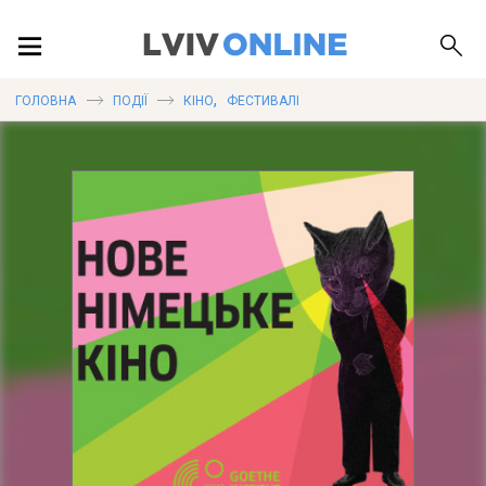
ПОДІЇ
,
ГОЛОВНА
ПОДІЇ
КІНО
ФЕСТИВАЛІ
ЛОКАЦІЇ
ПУБЛІКАЦІЇ
ДОВІДКА