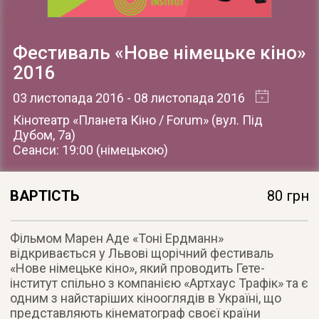
Фестиваль «Нове німецьке кіно»
2016
03 листопада 2016
- 08 листопада 2016
Кінотеатр «Планета Кіно / Forum»
(
вул. Під
Дубом, 7а
)
Сеанси: 19:00 (німецькою)
ВАРТІСТЬ
80 грн
Фільмом Марен Аде «Тоні Ердманн»
відкривається у Львові щорічний фестиваль
«Нове німецьке кіно», який проводить Гете-
інститут спільно з компанією «Артхаус Трафік» та є
одним з найстаріших кінооглядів в Україні, що
представляють кінематограф своєї країни