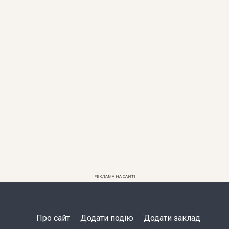
РЕКЛАМА НА САЙТІ
Про сайт
Додати подію
Додати заклад