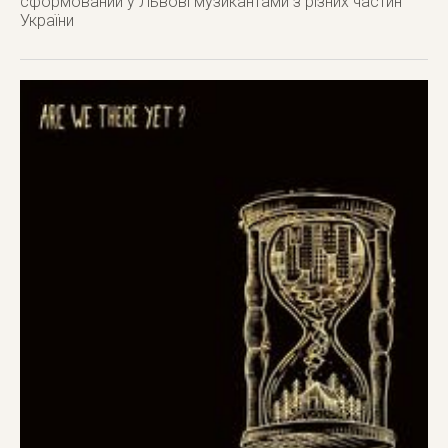
сформований у Львові музикантами з різних частин
України