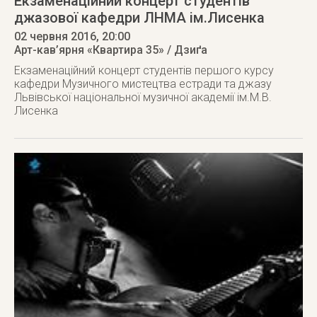
Екзаменаційний концерт студентів
джазової кафедри ЛНМА ім.Лисенка
02 червня 2016
, 20:00
Арт-кав’ярня «Квартира 35» / Дзиґа
Екзаменаційний концерт студентів першого курсу
кафедри Музичного мистецтва естради та джазу
Львівської національної музичної академії ім.М.В.
Лисенка