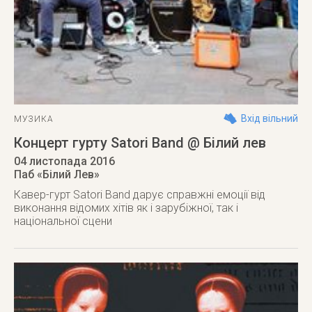
Вхід вільний
МУЗИКА
Концерт гурту Satori Band @ Білий лев
04 листопада 2016
Паб «Білий Лев»
Кавер-гурт Satori Band дарує справжні емоції від
виконання відомих хітів як і зарубіжної, так і
національної сцени