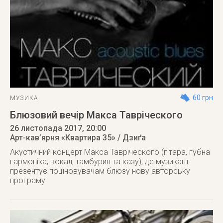
60 грн
МУЗИКА
Блюзовий вечір Макса Тавріческого
26 листопада 2017
, 20:00
Арт-кав’ярня «Квартира 35» / Дзиґа
Акустичний концерт Макса Тавріческого (гітара, губна
гармоніка, вокал, тамбурин та казу), де музикант
презентує поціновувачам блюзу нову авторську
програму