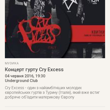
МУЗИКА
Концерт гурту Cry Excess
04 червня 2016
, 19:30
Underground Club
Cry Excess - один з найамбітніших молодих
європейських гуртів з Турину (Італія), який вже встиг
добряче об'їздити материкову Європу