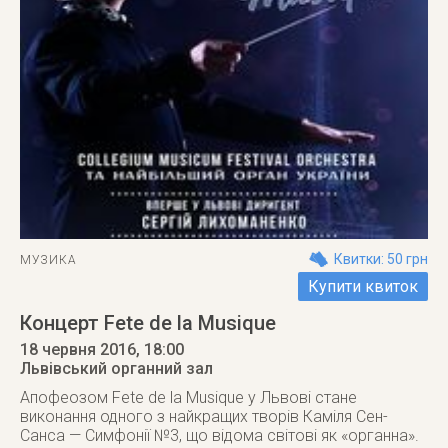
Квитки: 50 грн
МУЗИКА
Купити квиток
Концерт Fete de la Musique
18 червня 2016
, 18:00
Львівський органний зал
Апофеозом Fete de la Musique у Львові стане
виконання одного з найкращих творів Каміля Сен-
Санса — Симфонії №3, що відома світові як «органна».