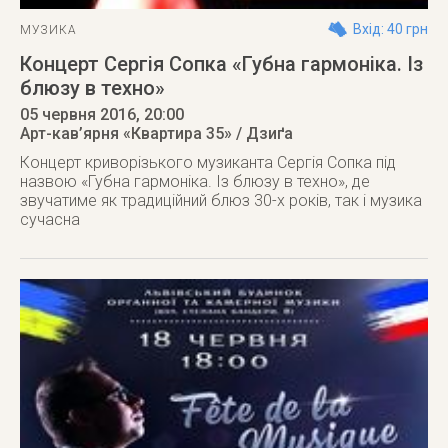
Вхід: 40 грн
МУЗИКА
Концерт Сергія Сопка «Губна гармоніка. Із
блюзу в техно»
05 червня 2016
, 20:00
Арт-кав’ярня «Квартира 35» / Дзиґа
Концерт криворізького музиканта Сергія Сопка під
назвою «Губна гармоніка. Із блюзу в техно», де
звучатиме як традиційний блюз 30-х років, так і музика
сучасна