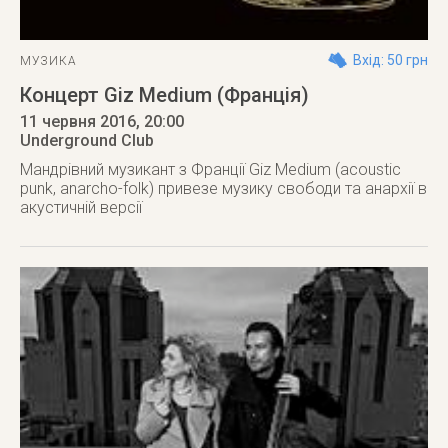
Вхід: 50 грн
МУЗИКА
Концерт Giz Medium (Франція)
11 червня 2016
, 20:00
Underground Club
Мандрівний музикант з Франції Giz Medium (acoustic
punk, anarcho-folk) привезе музику свободи та анархії в
акустичній версії