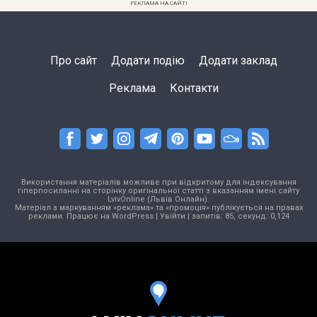
РЕКЛАМА НА САЙТІ
Про сайт
Додати подію
Додати заклад
Реклама
Контакти
Використання матеріалів можливе при відкритому для індексування
гіперпосиланні на сторінку оригінальної статті з вказанням імені сайту
LvivOnline (Львів Онлайн).
Матеріал з маркуванням «реклама» та «промоція» публікується на правах
реклами. Працює на
WordPress
|
Увійти
| запитів: 85, секунд: 0,124