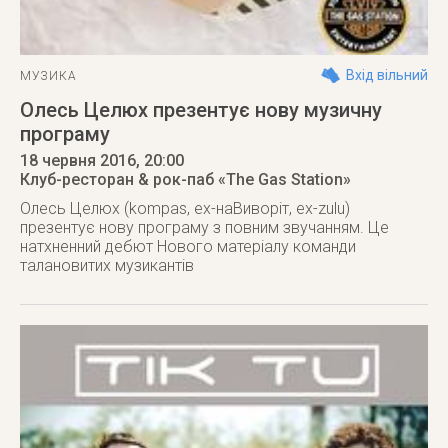
Вхід вільний
МУЗИКА
Олесь Целюх презентує нову музичну
програму
18 червня 2016
, 20:00
Клуб-ресторан & рок-паб «The Gas Station»
Олесь Целюх (kompas, ex-наВиворіт, ex-zulu)
презентує нову програму з повним звучанням. Це
натхненний дебют Нового матеріалу команди
талановитих музикантів