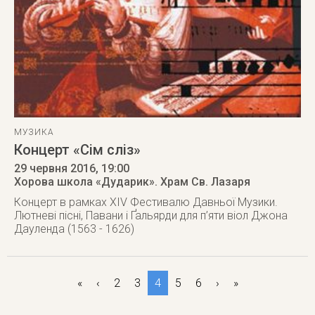
МУЗИКА
Концерт «Сім сліз»
29 червня 2016
, 19:00
Хорова школа «Дударик». Храм Св. Лазаря
Концерт в рамках XIV Фестивалю Давньої Музики.
Лютневі пісні, Павани і Ґальярди для п’яти віол Джона
Дауленда (1563 - 1626)
«
‹
2
3
4
5
6
›
»