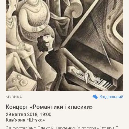
Вхід вільний
МУЗИКА
Концерт «Романтики і класики»
29 квітня 2018
, 19:00
Кав’ярня «Штука»
За фортепіано Олексій Карпенко. У програмі товри Л.