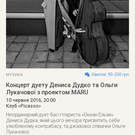
Квитки: 90-250 грн
МУЗИКА
Концерт дуету Дениса Дудко та Ольги
Лукачової з проектом MARU
10 червня 2016
, 20:00
Клуб «Picasso»
Неординарний дует бас-гітариста «Океан Ельзи»
Дениса Дудка, який цього вечора присвятить себе
улюбленому контрабасу, та джазової співачки Ольги
Лукачової