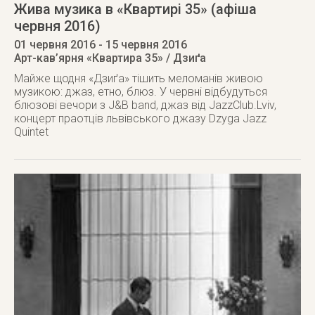
Жива музика в «Квартирі 35» (афіша
червня 2016)
01 червня 2016
- 15 червня 2016
Арт-кав’ярня «Квартира 35» / Дзиґа
Майже щодня «Дзиґа» тішить меломанів живою
музикою: джаз, етно, блюз. У червні відбудуться
блюзові вечори з J&B band, джаз від JazzClub.Lviv,
концерт праотців львівського джазу Dzyga Jazz
Quintet