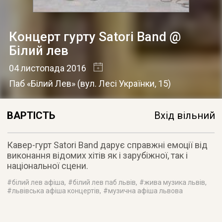
Концерт гурту Satori Band @
Білий лев
04 листопада 2016
Паб «Білий Лев»
(
вул. Лесі Українки, 15
)
ВАРТІСТЬ
Вхід вільний
Кавер-гурт Satori Band дарує справжні емоції від
виконання відомих хітів як і зарубіжної, так і
національної сцени.
#
білий лев афіша
, #
білий лев паб львів
, #
жива музика львів
,
#
львівська афіша концертів
, #
музична афіша львова