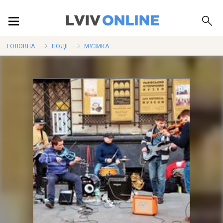
ПОДІЇ
ГОЛОВНА
ПОДІЇ
МУЗИКА
ЛОКАЦІЇ
ПУБЛІКАЦІЇ
ДОВІДКА