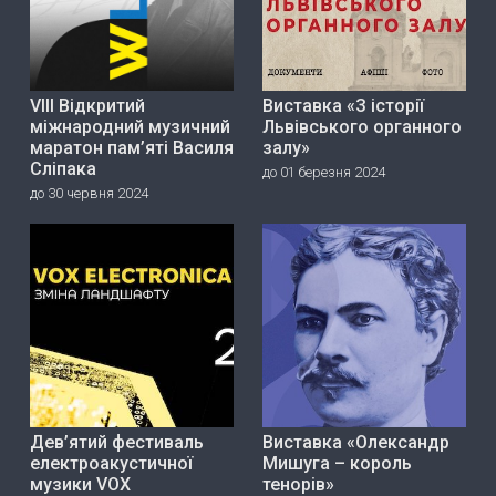
VIII Відкритий
Виставка «З історії
міжнародний музичний
Львівського органного
маратон пам’яті Василя
залу»
Сліпака
до 01 березня 2024
до 30 червня 2024
Дев’ятий фестиваль
Виставка «Олександр
електроакустичної
Мишуга – король
музики VOX
тенорів»