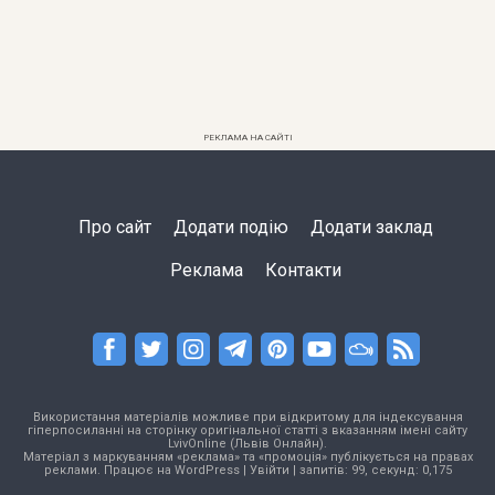
РЕКЛАМА НА САЙТІ
Про сайт
Додати подію
Додати заклад
Реклама
Контакти
Використання матеріалів можливе при відкритому для індексування
гіперпосиланні на сторінку оригінальної статті з вказанням імені сайту
LvivOnline (Львів Онлайн).
Матеріал з маркуванням «реклама» та «промоція» публікується на правах
реклами. Працює на
WordPress
|
Увійти
| запитів: 99, секунд: 0,175