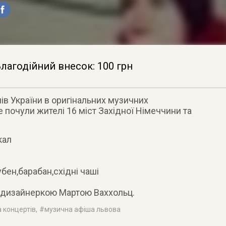
лагодійний внесок: 100 грн
нів України в оригінальних музичних
 почули жителі 16 міст Західної Німеччини та
кал
ен,барабан,східні чаші
 дизайнеркою Мартою Ваххольц.
 концертів
, #
музична афіша львова