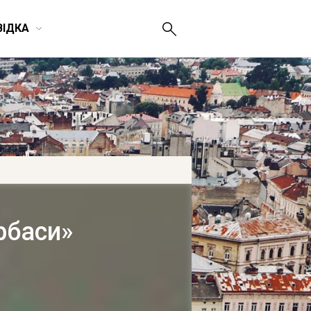
ВІДКА
рбаси»