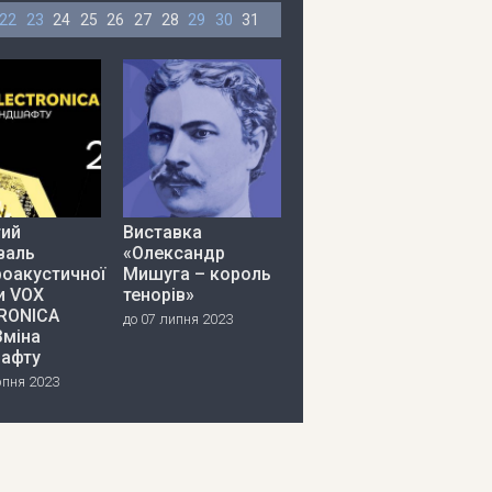
22
23
24
25
26
27
28
29
30
31
тий
Виставка
валь
«Олександр
роакустичної
Мишуга – король
и VOX
тенорів»
RONICA
до 07 липня 2023
Зміна
афту
рпня 2023