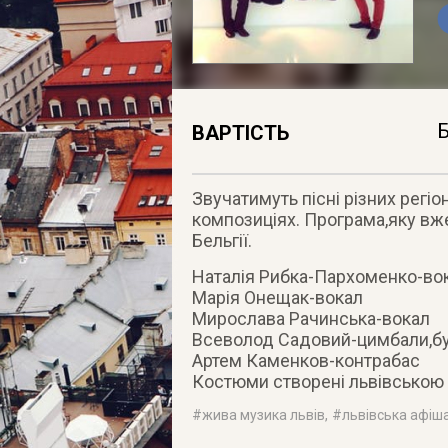
Б
ВАРТІСТЬ
Звучатимуть пісні різних регіо
композиціях. Програма,яку вже
Бельгії.
Наталія Рибка-Пархоменко-во
Марія Онещак-вокал
Мирослава Рачинська-вокал
Всеволод Садовий-цимбали,буб
Артем Каменков-контрабас
Костюми створені львівською
#
жива музика львів
, #
львівська афіша