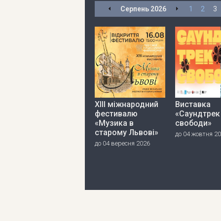
Серпень
2026
1
2
3
ХІІІ міжнародний
Виставка
фестивалю
«Саундтрек
«Музика в
свободи»
старому Львові»
до 04 жовтня 2
до 04 вересня 2026