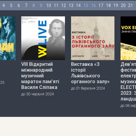
4
5
6
7
8
9
10
11
12
13
14
15
16
17
18
19
20
21
VIII Відкритий
Виставка «З
Дев’я
міжнародний
історії
фести
музичний
Львівського
елект
маратон пам’яті
органного залу»
музик
025
Василя Сліпака
ELECT
до 01 березня 2024
2023: 
до 30 червня 2024
ландш
до 06 се