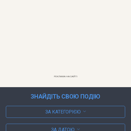
РЕКЛАМА НА САЙТІ
ЗНАЙДІТЬ СВОЮ ПОДІЮ
ЗА КАТЕГОРІЄЮ
ЗА ДАТОЮ