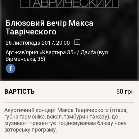
Блюзовий вечір Макса
Тавріческого
26 листопада 2017
, 20:00
Арт-кав’ярня «Квартира 35» / Дзиґа
(
вул.
Вірменська, 35
)
ВАРТІСТЬ
60 грн
Акустичний концерт Макса Тавріческого (гітара,
губна гармоніка, вокал, тамбурин та казу), де
музикант презентує поціновувачам блюзу нову
авторську програму.