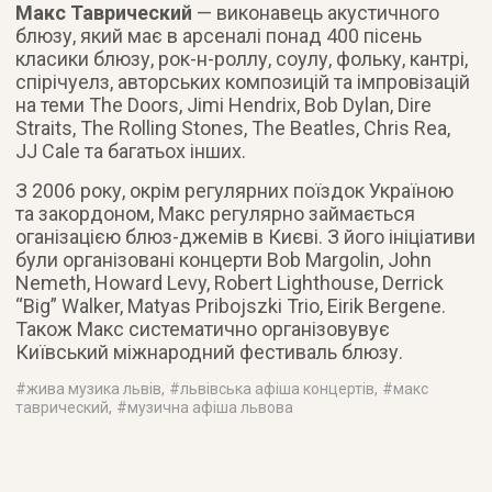
Макс Таврический
— виконавець акустичного
блюзу, який має в арсеналі понад 400 пісень
класики блюзу, рок-н-роллу, соулу, фольку, кантрі,
спірічуелз, авторських композицій та імпровізацій
на теми The Doors, Jimi Hendrix, Bob Dylan, Dire
Straits, The Rolling Stones, The Beatles, Chris Rea,
JJ Cale та багатьох інших.
З 2006 року, окрім регулярних поїздок Україною
та закордоном, Макс регулярно займається
оганізацією блюз-джемів в Києві. З його ініціативи
були організовані концерти Bob Margolin, John
Nemeth, Howard Levy, Robert Lighthouse, Derrick
“Big” Walker, Matyas Pribojszki Trio, Eirik Bergene.
Також Макс систематично організовувує
Київський міжнародний фестиваль блюзу.
#
жива музика львів
, #
львівська афіша концертів
, #
макс
таврический
, #
музична афіша львова