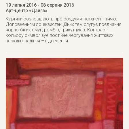
19 липня 2016
- 08 серпня 2016
Арт-центр «Дзиґа»
Картини розповідають про роздуми, натхненні ніччю.
Доповненням до екзистенційних тем слугує поєднання
чорно-білих смуг, ромбів, трикутників. Контраст
кольору символізує постійне чергування життєвих
періодів: падіння – піднесення