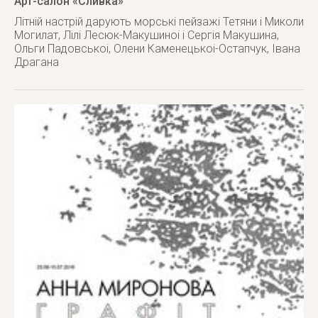
Арт-салон «Сливка»
Літній настрій дарують морські пейзажі Тетяни і Миколи
Могилат, Лілі Лесюк-Макушиноі і Сергія Макушина,
Ольги Падовськоі, Олени Каменецькоі-Остапчук, Івана
Драгана