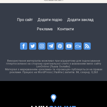
РЕКЛАМА НА САЙТІ
Про сайт
Додати подію
Додати заклад
Реклама
Контакти
Використання матеріалів можливе при відкритому для індексування
гіперпосиланні на сторінку оригінальної статті з вказанням імені сайту
LvivOnline (Львів Онлайн).
Матеріал з маркуванням «реклама» та «промоція» публікується на правах
реклами. Працює на
WordPress
|
Увійти
| запитів: 84, секунд: 0,263