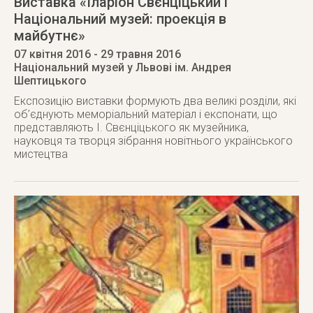
Виставка «Іларіон Свєнціцький і
Національний музей: проекція в
майбутнє»
07 квітня 2016
- 29 травня 2016
Національний музей у Львові ім. Андрея
Шептицького
Експозицію виставки формують два великі розділи, які
об’єднують меморіальний матеріал і експонати, що
представляють І. Свєнціцького як музейника,
науковця та творця зібрання новітнього українського
мистецтва