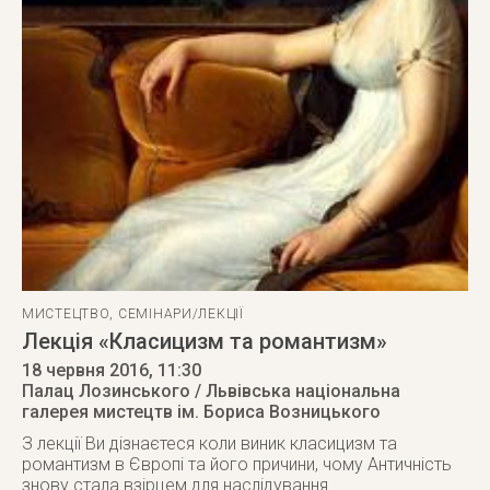
МИСТЕЦТВО
,
СЕМІНАРИ/ЛЕКЦІЇ
Лекція «Класицизм та романтизм»
18 червня 2016
, 11:30
Палац Лозинського / Львівська національна
галерея мистецтв ім. Бориса Возницького
З лекції Ви дізнаєтеся коли виник класицизм та
романтизм в Європі та його причини, чому Античність
знову стала взірцем для наслідування