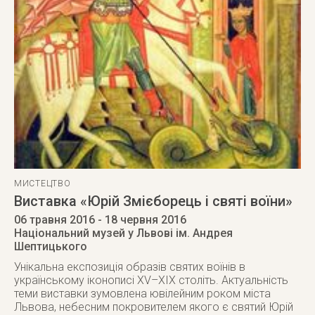
МИСТЕЦТВО
Виставка «Юрій Змієборець і святі воїни»
06 травня 2016
- 18 червня 2016
Національний музей у Львові ім. Андрея
Шептицького
Унікальна експозиція образів святих воїнів в
українському іконописі XV–XIX століть. Актуальність
теми виставки зумовлена ювілейним роком міста
Львова, небесним покровителем якого є святий Юрій