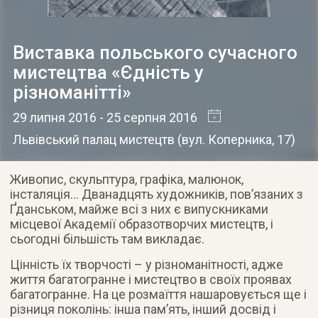
Виставка польського сучасного
мистецтва «Єдність у
різноманітті»
29 липня 2016
- 25 серпня 2016
Львівський палац мистецтв
(
вул. Коперника, 17
)
Живопис, скульптура, графіка, малюнок,
інсталяція… Дванадцять художників, пов’язаних з
Ґданськом, майже всі з них є випускниками
місцевої Академії образотворчих мистецтв, і
сьогодні більшість там викладає.
Цінність їх творчості – у різноманітності, адже
життя багатогранне і мистецтво в своїх проявах
багатогранне. На це розмаїття нашаровується ще і
різниця поколінь: інша пам’ять, інший досвід і