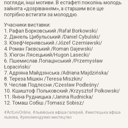
погляди, інші мотиви. В естафеті поколінь молодь
зайнята «дозріванням», а старшим все ще
потрібно встигати за молоддю.
Учасники виставки:
1. Рафал Борковський /Rafał Borkowski/
2. Даніель Цибульський /Daniel Cybulski/
3. ЮзефЧернявський /Józef Czerniawski/
4. Роман Гаєвський /Roman Gajewski/
5. Х’югон Лясецький/Hugon Lasecki/
6. Пшемислав Лопацінський /Przemysław
Łopaciński/
7. Адріяна Майдзінська /Adriana Majdzińska/
8. Тереза Мішкін /Teresa Miszkin/
9. Чеслав Подлєсни /Czesław Podleśny/
10. Кшиштоф Польковский /Krzysztof Polkowski/
11. Яніна Рудницька /Janina Rudnicka/
12. Томаш Собіш /Tomasz Sobisz/
#
ArtLvivOnline
, #
львівська афіша галерей
, #
мистецька афіша
львова
, #
рекомендуємо мистецтво