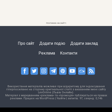
РЕКЛАМА НА САЙТІ
Про сайт
Додати подію
Додати заклад
Реклама
Контакти
Використання матеріалів можливе при відкритому для індексування
гіперпосиланні на сторінку оригінальної статті з вказанням імені сайту
LvivOnline (Львів Онлайн).
Матеріал з маркуванням «реклама» та «промоція» публікується на правах
реклами. Працює на
WordPress
|
Увійти
| запитів: 97, секунд: 0,146