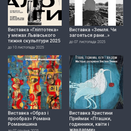
Виставка «Гліптотека»
Виставка «Земля. Чи
у межах Львівського
загояться рани…»
тижня скульптури 2025
до 07 листопада 2025
до 10 листопада 2025
Виставка «Образ і
Виставка Христини
прообраз» Романа
Приймак «Пташки,
Романишина
годинники, квіти і
жандарми»
до 07 грудня 2025