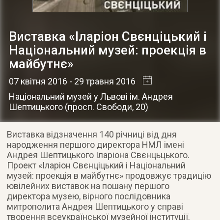
Виставка «Іларіон Свєнціцький і
Національний музей: проекція в
майбутнє»
07 квітня 2016
- 29 травня 2016
Національний музей у Львові ім. Андрея
Шептицького
(
просп. Свободи, 20
)
Виставка відзначення 140 річниці від дня
народження першого директора НМЛ імені
Андрея Шептицького Іларіона Свєнцьцького.
Проект «Іларіон Свєнціцький і Національний
музей: проекція в майбутнє» продовжує традицію
ювілейних виставок на пошану першого
директора музею, вірного послідовника
митрополита Андрея Шептицького у справі
творення всеукраїнської музейної інституції.