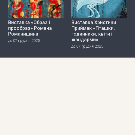
Виставка «Образ і
Виставка Христини
прообраз» Романа
Приймак «Пташки,
Романишина
годинники, квіти і
жандарми»
до 07 грудня 2025
до 07 грудня 2025