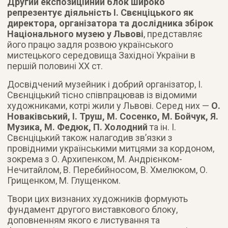
Другий експозиційний блок широко
репрезентує діяльність І. Свєнціцького як
директора, організатора та дослідника збірок
Національного музею у Львові
, представляє
його працю задля розвою українського
мистецького середовища Західної України в
першій половині ХХ ст.
Досвідчений музейник і добрий організатор, І.
Свєнціцький тісно співпрацював із відомими
художниками, котрі жили у Львові. Серед них —
О.
Новаківський, І. Труш, М. Сосенко, М. Бойчук, Я.
Музика, М. Федюк, П. Холодний
та ін. І.
Свєнціцький також налагодив зв’язки з
провідними українськими митцями за кордоном,
зокрема з О. Архипенком, М. Андрієнком-
Нечитайлом, В. Перебийносом, В. Хмелюком, О.
Грищенком, М. Глущенком.
Твори цих визнаних художників формують
фундамент другого виставкового блоку,
доповненням якого є листування та