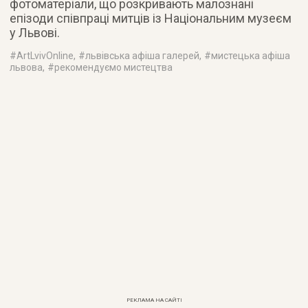
фотоматеріали, що розкривають малознані
епізоди співпраці митців із Національним музеєм
у Львові.
#
ArtLvivOnline
, #
львівська афіша галерей
, #
мистецька афіша
львова
, #
рекомендуємо мистецтва
РЕКЛАМА НА САЙТІ