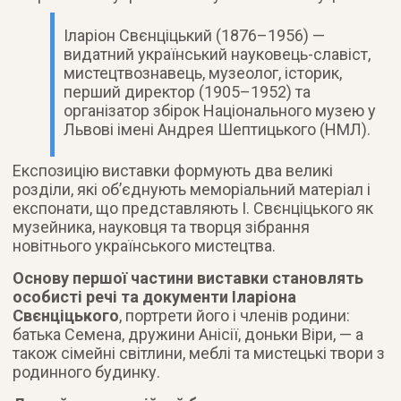
Іларіон Свєнціцький (1876–1956) —
видатний український науковець-славіст,
мистецтвознавець, музеолог, історик,
перший директор (1905–1952) та
організатор збірок Національного музею у
Львові імені Андрея Шептицького (НМЛ).
Експозицію виставки формують два великі
розділи, які об’єднують меморіальний матеріал і
експонати, що представляють І. Свєнціцького як
музейника, науковця та творця зібрання
новітнього українського мистецтва.
Основу першої частини виставки становлять
особисті речі та документи Іларіона
Свєнціцького
, портрети його і членів родини:
батька Семена, дружини Анісії, доньки Віри, — а
також сімейні світлини, меблі та мистецькі твори з
родинного будинку.