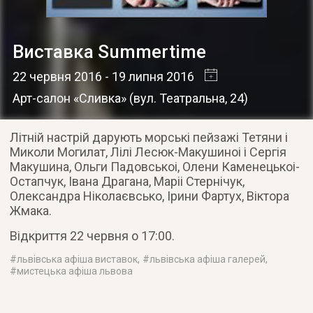
Виставка Summertime
22 червня 2016
- 19 липня 2016
Арт-салон «Сливка»
(
вул. Театральна, 24
)
Літній настрій дарують морські пейзажі Тетяни і
Миколи Могилат, Лілі Лесюк-Макушиноі і Сергія
Макушина, Ольги Падовськоі, Олени Каменецькоі-
Остапчук, Івана Драгана, Маріі Стернічук,
Олександра Ніколаєвсько, Ірини Фартух, Віктора
Жмака.
Відкриття 22 червня о 17:00.
#
львівська афіша виставок
, #
львівська афіша галерей
,
#
мистецька афіша львова