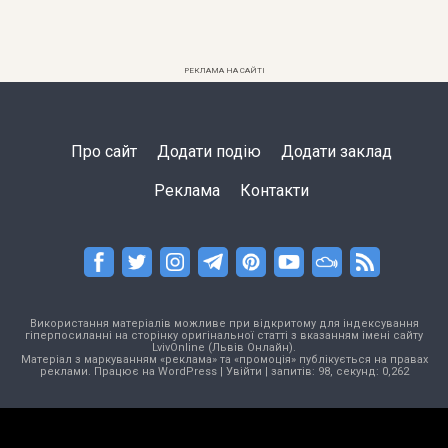
РЕКЛАМА НА САЙТІ
Про сайт
Додати подію
Додати заклад
Реклама
Контакти
Використання матеріалів можливе при відкритому для індексування
гіперпосиланні на сторінку оригінальної статті з вказанням імені сайту
LvivOnline (Львів Онлайн).
Матеріал з маркуванням «реклама» та «промоція» публікується на правах
реклами. Працює на
WordPress
|
Увійти
| запитів: 98, секунд: 0,262