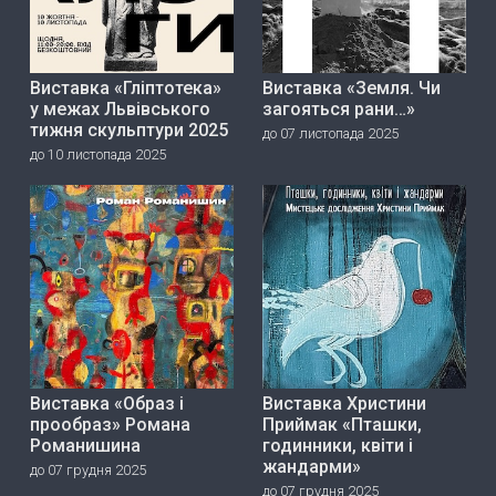
Виставка «Гліптотека»
Виставка «Земля. Чи
у межах Львівського
загояться рани…»
тижня скульптури 2025
до 07 листопада 2025
до 10 листопада 2025
Виставка «Образ і
Виставка Христини
прообраз» Романа
Приймак «Пташки,
Романишина
годинники, квіти і
жандарми»
до 07 грудня 2025
до 07 грудня 2025