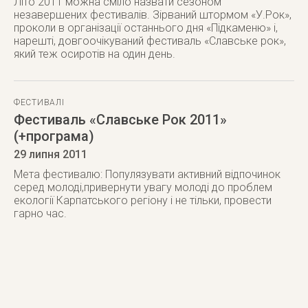
Літо 2011 можна сміло назвати сезоном
незавершених фестивалів. Зірваний штормом «У.Рок»,
проколи в організації останнього дня «Підкаменю» і,
нарешті, довгоочікуваний фестиваль «Славське рок»,
який теж осиротів на один день.
ФЕСТИВАЛІ
Фестиваль «Славське Рок 2011»
(+програма)
29 липня 2011
Мета фестивалю: Популязувати активний відпочинок
серед молоді,привернути увагу молоді до проблем
екології Карпатського регіону і не тільки, провести
гарно час.