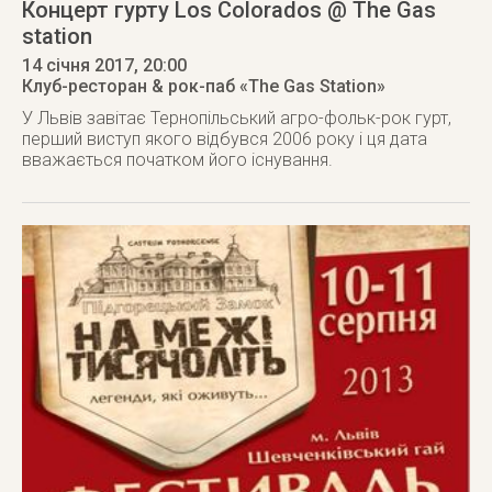
Концерт гурту Los Colorados @ The Gas
station
14 січня 2017
, 20:00
Клуб-ресторан & рок-паб «The Gas Station»
У Львів завітає Тернопільський агро-фольк-рок гурт,
перший виступ якого відбувся 2006 року і ця дата
вважається початком його існування.