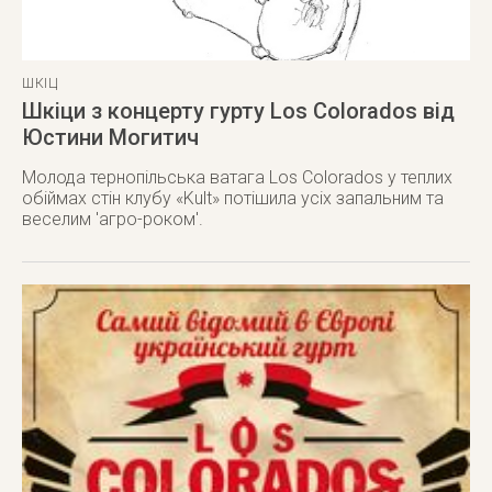
ШКІЦ
Шкіци з концерту гурту Los Colorados від
Юстини Могитич
Молода тернопільська ватага Los Colorados у теплих
обіймах стін клубу «Kult» потішила усіх запальним та
веселим 'агро-роком'.