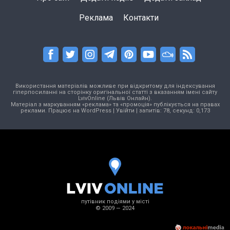
Реклама
Контакти
Використання матеріалів можливе при відкритому для індексування
гіперпосиланні на сторінку оригінальної статті з вказанням імені сайту
LvivOnline (Львів Онлайн).
Матеріал з маркуванням «реклама» та «промоція» публікується на правах
реклами. Працює на
WordPress
|
Увійти
| запитів: 78, секунд: 0,173
путівник подіями у місті
© 2009 — 2024