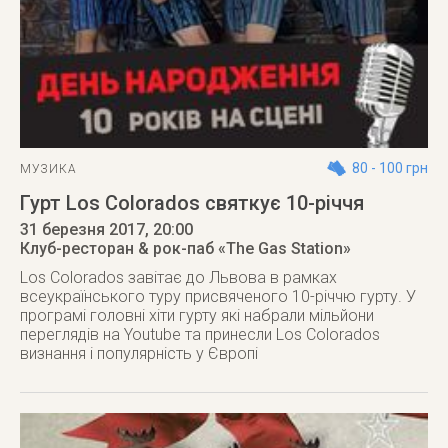
80 - 100 грн
МУЗИКА
Гурт Los Colorados святкує 10-річчя
31 березня 2017
, 20:00
Клуб-ресторан & рок-паб «The Gas Station»
Los Colorados завітає до Львова в рамках
всеукраїнського туру присвяченого 10-річчю гурту. У
програмі головні хіти гурту які набрали мільйони
переглядів на Youtube та принесли Los Colorados
визнання і популярність у Європі