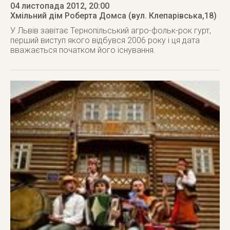
04 листопада 2012
, 20:00
Хмільний дім Роберта Домса (вул. Клепарівська,18)
У Львів завітає Тернопільський агро-фольк-рок гурт,
перший виступ якого відбувся 2006 року і ця дата
вважається початком його існування.