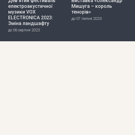
Дев’ятий фестиваль
Виставка «Олександр
електроакустичної
Мишуга – король
музики VOX
тенорів»
ELECTRONICA 2023:
до 07 липня 2023
Зміна ландшафту
до 06 серпня 2023