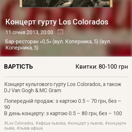
Концерт гурту Los Colorados
11 січня 2013
, 20:00
Бар-ресторан «0,5» (вул. Коперника, 5)
(
вул.
Коперника, 5
)
ВАРТІСТЬ
Квитки: 80-100 грн
Концерт культового гурту Los Colorados, а також
DJ Van Gogh & MC Gram
Попередній продаж: з картою 0.5 – 70 грн, без –
90
В день концерту: з картою 0.5 – 80 грн, без – 100
#
Los Colorados
, #
афіша львова
, #
концерт у львові
, #
концерти
львів
, #
львів афіша