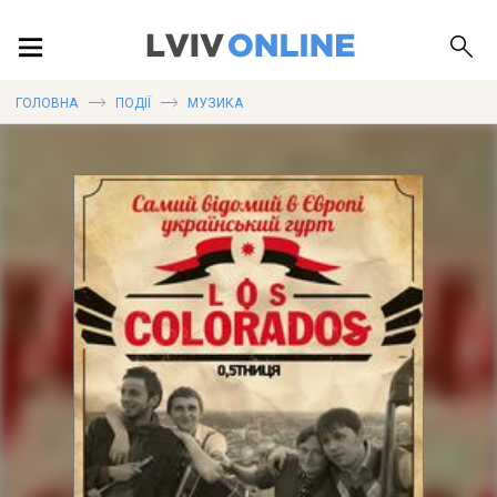
ПОДІЇ
ГОЛОВНА
ПОДІЇ
МУЗИКА
ЛОКАЦІЇ
ПУБЛІКАЦІЇ
ДОВІДКА