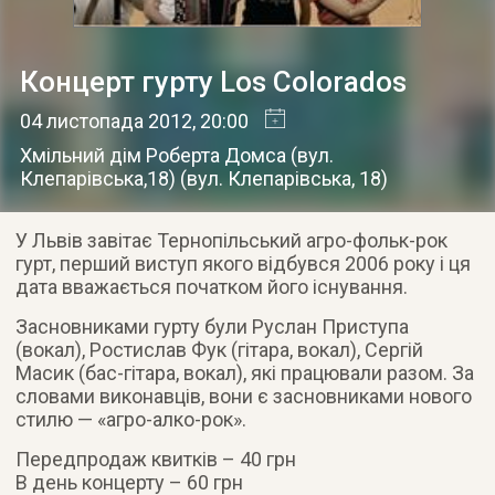
Концерт гурту Los Colorados
04 листопада 2012
, 20:00
Хмільний дім Роберта Домса (вул.
Клепарівська,18)
(
вул. Клепарівська, 18
)
У Львів завітає Тернопільський агро-фольк-рок
гурт, перший виступ якого відбувся 2006 року і ця
дата вважається початком його існування.
Засновниками гурту були Руслан Приступа
(вокал), Ростислав Фук (гітара, вокал), Сергій
Масик (бас-гітара, вокал), які працювали разом. За
словами виконавців, вони є засновниками нового
стилю — «агро-алко-рок».
Передпродаж квитків – 40 грн
В день концерту – 60 грн