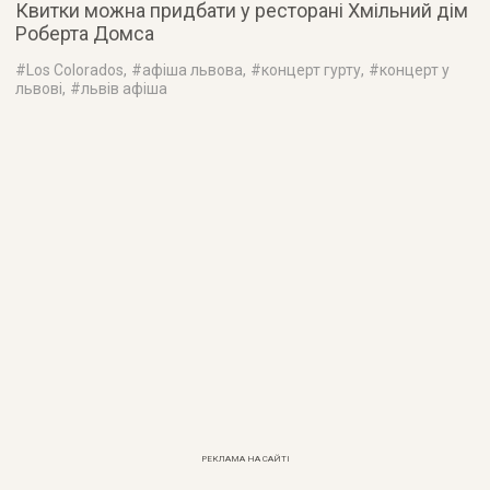
Квитки можна придбати у ресторані Хмільний дім
Роберта Домса
#
Los Colorados
, #
афіша львова
, #
концерт гурту
, #
концерт у
львові
, #
львів афіша
РЕКЛАМА НА САЙТІ