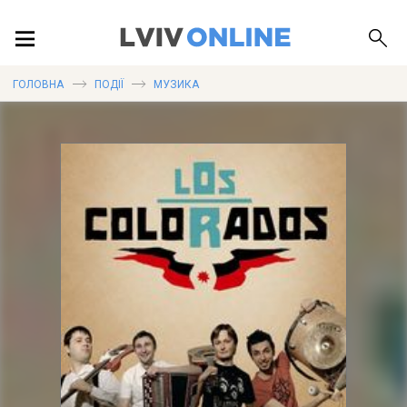
ПОДІЇ
ГОЛОВНА
ПОДІЇ
МУЗИКА
ЛОКАЦІЇ
ПУБЛІКАЦІЇ
ДОВІДКА