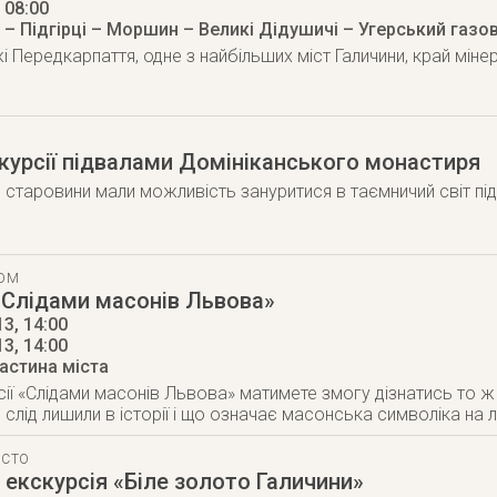
, 08:00
 – Підгірці – Моршин – Великі Дідушичі – Угерський газов
і Передкарпаття, одне з найбільших міст Галичини, край міне
курсії підвалами Домініканського монастиря
старовини мали можливість зануритися в таємничий світ пі
ТОМ
«Слідами масонів Львова»
3, 14:00
13
, 14:00
астина міста
сії «Слідами масонів Львова» матимете змогу дізнатись то ж 
й слід лишили в історії і що означає масонська символіка на 
ІСТО
екскурсія «Біле золото Галичини»