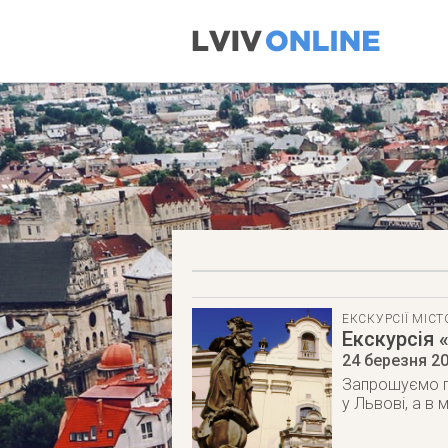
ЕКСКУРСІЇ МІС
Екскурсія
24 березня 2
Запрошуємо пр
у Львові, а в