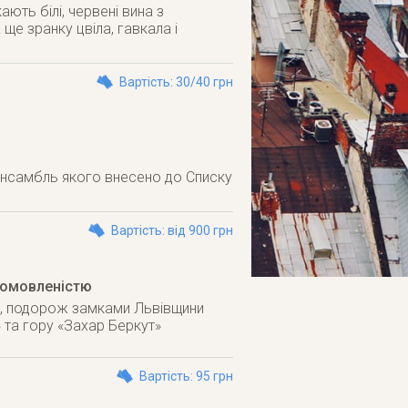
кають білі, червені вина з
 ще зранку цвіла, гавкала і
Вартість: 30/40 грн
ий ансамбль якого внесено до Списку
Вартість: від 900 грн
домовленістю
ва, подорож замками Львівщини
» та гору «Захар Беркут»
Вартість: 95 грн