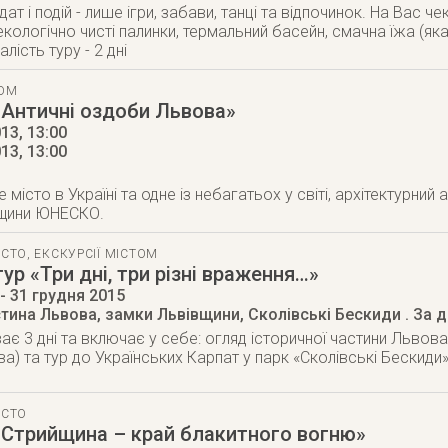
 дат і подій - лише ігри, забави, танці та відпочинок. На Вас че
кологічно чисті палинки, термальний басейн, смачна їжа (яка
лість туру - 2 дні
ТОМ
«Античні оздоби Львова»
13, 13:00
013
, 13:00
е місто в Україні та одне із небагатьох у світі, архітектурн
дщини ЮНЕСКО.
ІСТО
,
ЕКСКУРСІЇ МІСТОМ
тур «Три дні, три різні враження…»
- 31 грудня 2015
стина Львова, замки Львівщини, Сколівські Бескиди
. За 
ває 3 дні та включає у себе: огляд історичної частини Льво
ва) та тур до Українських Карпат у парк «Сколівські Бескиди
ІСТО
«Стрийщина – край блакитного вогню»