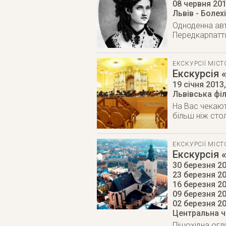
08 червня 20
Львів - Болех
Одноденна авт
Передкарпаття
ЕКСКУРСІЇ МІС
Екскурсія 
19 січня 2013
Львівська філ
На Вас чекают
більш ніж сто
ЕКСКУРСІЇ МІС
Екскурсія 
30 березня 20
23 березня 20
16 березня 20
09 березня 20
02 березня 2
Центральна ч
Пішохідна огл