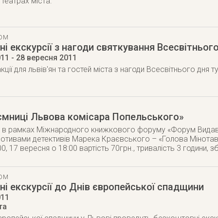
у театрах міста.
ТОМ
і екскурсії з нагоди святкування Всесвітньог
011
- 28 вересня 2011
ції для львів'ян та гостей міста з нагоди Всесвітнього дня т
аємниці Львова комісара Попельського»
я в рамках Міжнародного книжкового форуму «Форум Видавц
мотивами детективів Марека Краєвського – «Голова Мінотавра
0, 17 вересня о 18:00 вартість 70грн., тривалість 3 години, з
ТОМ
і екскурсії до Днів європейської спадщини
011
та