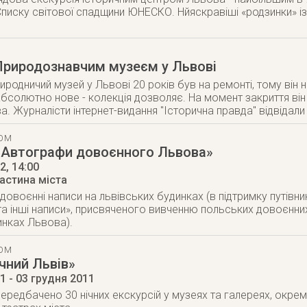
писку світової спадщини ЮНЕСКО. Нйяскравіші «родзинки» із 
Природознавчим музеєм у Львові
родничий музей у Львові 20 років був на ремонті, тому він 
бсолютно нове - колекція дозволяє. На момент закриття він
. Журналісти інтернет-видання
"Історична правда"
відвідали
ТОМ
 «Автографи довоєнного Львова»
12
, 14:00
астина міста
довоєнні написи на львівських будинках (в підтримку путівник
 та інші написи», присвяченого вивченню польських довоєнни
нках Львова).
ТОМ
чний Львів»
11
- 03 грудня 2011
 передбачено 30 нічних екскурсій у музеях та галереях, окрем