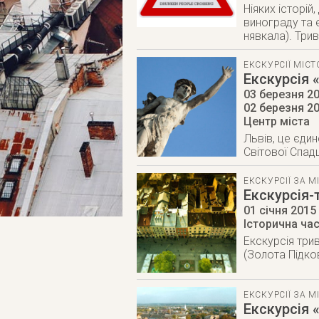
Ніяких історій,
винограду та е
нявкала). Трива
ЕКСКУРСІЇ МІС
Екскурсія 
03 березня 20
02 березня 2
Центр міста
Львів, це єдин
Світової Спа
ЕКСКУРСІЇ ЗА М
Екскурсія-
01 січня 2015
Історична ча
Екскурсія три
(Золота Підко
ЕКСКУРСІЇ ЗА М
Екскурсія 