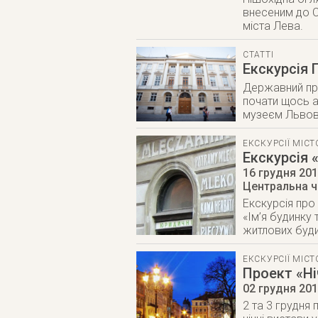
внесеним до С
міста Лева.
СТАТТІ
Екскурсія 
Державний при
почати щось а
музеєм Львова
ЕКСКУРСІЇ МІС
Екскурсія
16 грудня 20
Центральна ч
Екскурсія про 
«Ім’я будинку
житлових буди
ЕКСКУРСІЇ МІС
Проект «Ні
02 грудня 20
2 та 3 грудня