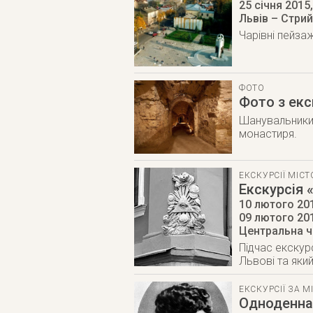
25 січня 2015
Львів – Стрий
Чарівні пейзаж
ФОТО
Фото з екс
Шанувальники 
монастиря.
ЕКСКУРСІЇ МІС
Екскурсія 
10 лютого 201
09 лютого 20
Центральна ч
Підчас екскур
Львові та яки
ЕКСКУРСІЇ ЗА М
Одноденна 