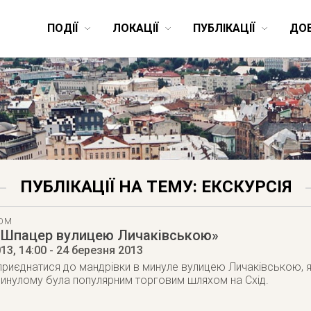
ПОДІЇ
ЛОКАЦІЇ
ПУБЛІКАЦІЇ
ДО
ПУБЛІКАЦІЇ НА ТЕМУ: ЕКСКУРСІЯ
ТОМ
 «Шпацер вулицею Личаківською»
013
, 14:00
- 24 березня 2013
иєднатися до мандрівки в минуле вулицею Личаківською, як
 минулому була популярним торговим шляхом на Схід.