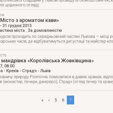
європейської спадщини у Львові проведуть безкоштовні екску
ля щоденного огляду.
ТОМ
«Місто з ароматом кави»
- 31 грудня 2015
астина міста
. За домовленістю
курсія проходить по середньовічній частині Львова — місці 
сарських часів, де відбуватимуться дегустації та майстер-кл
ІСТО
 мандрівка «Королівська Жовківщина»
17
, 08:00
а - Крехів - Страдч - Львів
овничу природу Розточчя, помолитися в давніх храмах, відпо
 (монастир, печери, джереро), Страдч (огляд печер та храму)
«
‹
5
6
7