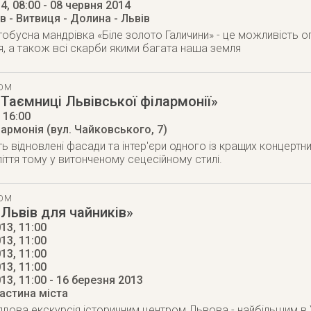
14
, 08:00
- 08 червня 2014
ів - Витвиця - Долина - Львів
обусна мандрівка «Біле золото Галичини» - це можливість о
, а також всі скарби якими багата наша земля
ТОМ
«Таємниці Львівської філармонії»
, 16:00
армонія (вул. Чайковського, 7)
ь відновлені фасади та інтер'єри одного із кращих концертних
ліття тому у витонченому сецесійному стилі.
ТОМ
«Львів для чайників»
13, 11:00
13, 11:00
13, 11:00
13, 11:00
013
, 11:00
- 16 березня 2013
астина міста
ядова екскурсія історичним центром Львова - найбільшим в 