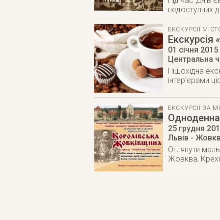
Під час Днів 
недоступних д
ЕКСКУРСІЇ МІС
Екскурсія 
01 січня 2015
Центральна ч
Пішохідна екс
інтер’єрами ці
ЕКСКУРСІЇ ЗА М
Одноденна
25 грудня 20
Львів - Жовкв
Оглянути маль
Жовква, Крехів