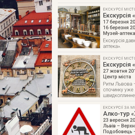
ЕКСКУРСІЇ МІС
Екскурсія 
17 березня 20
16 березня 2
Музей-аптека
Екскурсія дав
аптека».
ЕКСКУРСІЇ МІС
Екскурсія 
27 жовтня 20
Центр міста
Ритм Львова –
спочинку уже с
швидкоплинне, 
ЕКСКУРСІЇ ЗА М
Алко-тур «
23 вересня 2
Львів – Верхн
Подобовець –