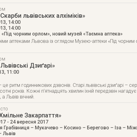
ТОМ
«Скарби львівських алхіміків»
13, 14:00
013
, 14:00
 «Під чорним орлом», новий музей «Таємна аптека»
німи аптеками Львова із оглядом Музею-аптеки «Під чорним
ТОМ
«Львівські Дзиґарі»
13
, 11:00
 це ритм годинникових дзвонів. Старі львівські дзиґарі – се
отні років. Кожні п’ятнадцять хвилин їхній передзвін нагаду
а Львів вічний.
ІСТО
Хмільне Закарпаття»
017
- 24 вересня 2017
я Грабівниця – Мукачево – Косино – Берегово – Іза – Між
 Львів