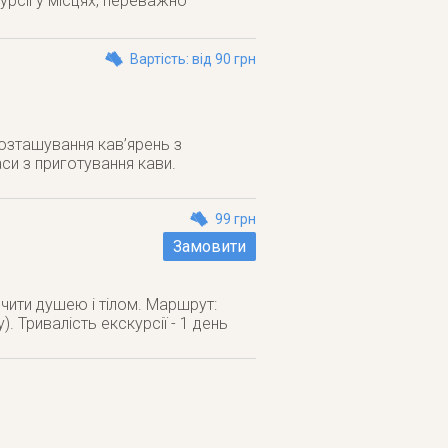
рсії у місцях, переважно
Вартість: від 90 грн
розташування кав’ярень з
аси з приготування кави.
99 грн
Замовити
чити душею і тілом. Маршрут:
. Тривалість екскурсії - 1 день