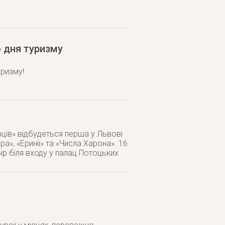
о дня туризму
уризму!
ів» відбудеться перша у Львові
», «Еринії» та «Числа Харона». 16
бір біля входу у палац Потоцьких