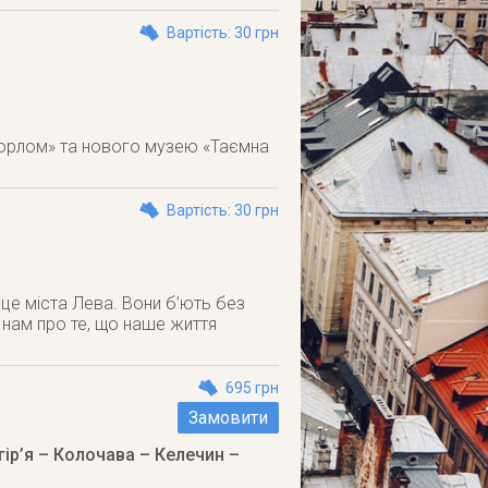
Вартість: 30 грн
 орлом» та нового музею «Таємна
Вартість: 30 грн
рце міста Лева. Вони б’ють без
є нам про те, що наше життя
695 грн
Замовити
гір’я – Колочава – Келечин –