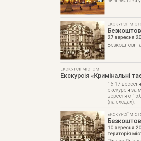
нічні вистави 
ЕКСКУРСІЇ МІС
Безкоштовн
27 вересня 2
Безкоштовні ак
ЕКСКУРСІЇ МІСТОМ
Екскурсія «Кримінальні т
16-17 вересн
екскурсія за 
вересня о 15:0
(на сходах).
ЕКСКУРСІЇ МІС
Безкоштовн
10 вересня 2
територія міс