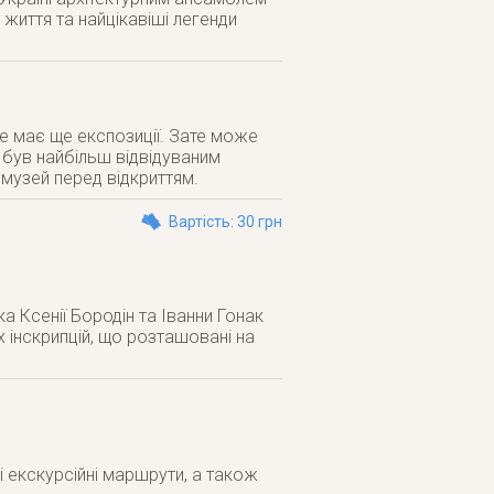
життя та найцікавіші легенди
не має ще експозиції. Зате може
 був найбільш відвідуваним
 музей перед відкриттям.
Вартість: 30 грн
а Ксенії Бородін та Іванни Гонак
х інскрипцій, що розташовані на
і екскурсійні маршрути, а також