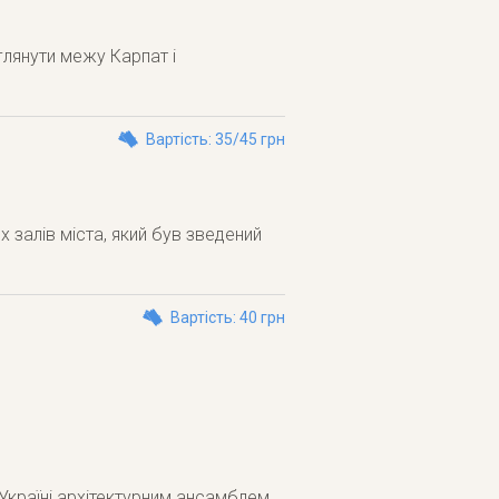
глянути межу Карпат і
Вартість: 35/45 грн
 залів міста, який був зведений
Вартість: 40 грн
Україні архітектурним ансамблем