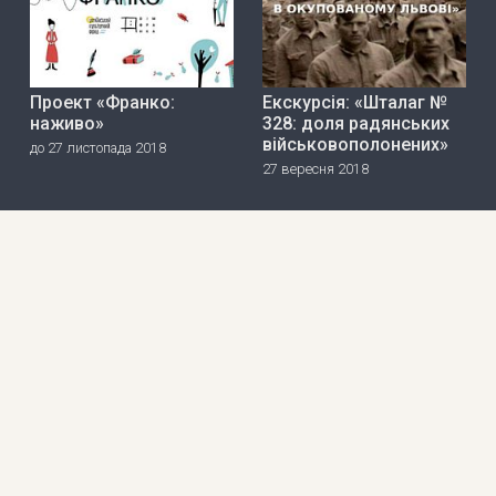
Проект «Франко:
Екскурсія: «Шталаг №
наживо»
328: доля радянських
військовополонених»
до 27 листопада 2018
27 вересня 2018