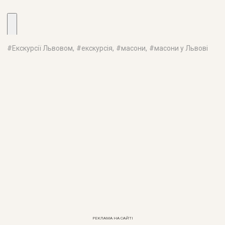
#
Екскурсії Львовом
, #
екскурсія
, #
масони
, #
масони у Львові
РЕКЛАМА НА САЙТІ