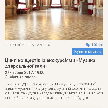
100 грн
ЕКСКУРСІЇ МІСТОМ
,
МУЗИКА
Купити квиток
Цикл концертів із екскурсіями «Музика
дзеркальної зали»
27 червня 2017
, 19:00
Львівська опера
Цикл концертів із екскурсіями «Музика дзеркальної
зали» - музичні заходи у одному з найкрасивіших залів
у Львові та чудова нагода оглянути інтер’єр Львівської
опери й відчути «дух епохи» цієї величної будівлі