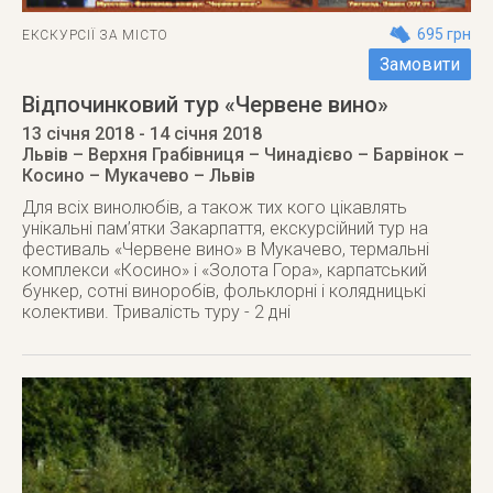
695 грн
ЕКСКУРСІЇ ЗА МІСТО
Замовити
Відпочинковий тур «Червене вино»
13 січня 2018
- 14 січня 2018
Львів – Верхня Грабівниця – Чинадієво – Барвінок –
Косино – Мукачево – Львів
Для всіх винолюбів, а також тих кого цікавлять
унікальні пам’ятки Закарпаття, екскурсійний тур на
фестиваль «Червене вино» в Мукачево, термальні
комплекси «Косино» і «Золота Гора», карпатський
бункер, сотні виноробів, фольклорні і колядницькі
колективи. Тривалість туру - 2 дні