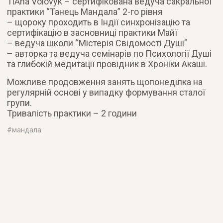
TiAna Volovyk – сертифікована ведуча сакральної
практики “Танець Мандала” 2-го рівня
– щороку проходить в Індії синхронізацію та
сертифікацію в засновниці практики Майї
– ведуча школи “Містерія Свідомості Душі”
– авторка та ведуча семінарів по Психології Душі
та глибокій медитації провідник в Хроніки Акаші.
Можливе продовження занять щопонеділка на
регулярній основі у випадку формування сталої
групи.
Тривалість практики – 2 години
#
мандала