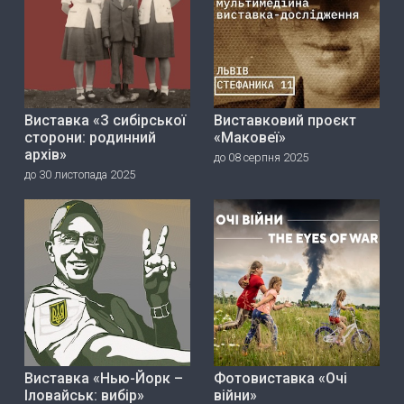
Виставка «З сибірської
Виставковий проєкт
сторони: родинний
«Маковеї»
архів»
до 08 серпня 2025
до 30 листопада 2025
Виставка «Нью-Йорк –
Фотовиставка «Очі
Іловайськ: вибір»
війни»