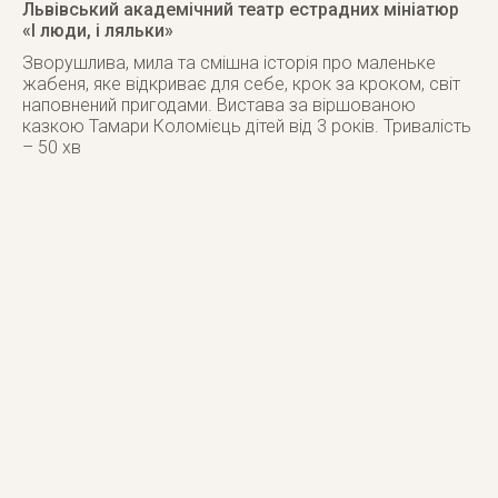
Львівський академічний театр естрадних мініатюр
«І люди, і ляльки»
Зворушлива, мила та смішна історія про маленьке
жабеня, яке відкриває для себе, крок за кроком, світ
наповнений пригодами. Вистава за віршованою
казкою Тамари Коломієць дітей від 3 років. Тривалість
– 50 хв