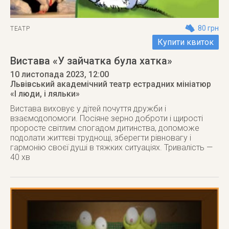
80 грн
ТЕАТР
Купити квиток
Вистава «У зайчатка була хатка»
10 листопада 2023
, 12:00
Львівський академічний театр естрадних мініатюр
«І люди, і ляльки»
Вистава виховує у дітей почуття дружби і
взаємодопомоги. Посіяне зерно доброти і щирості
проросте світлим спогадом дитинства, допоможе
подолати життєві труднощі, зберегти рівновагу і
гармонію своєї душі в тяжких ситуаціях. Тривалість —
40 хв