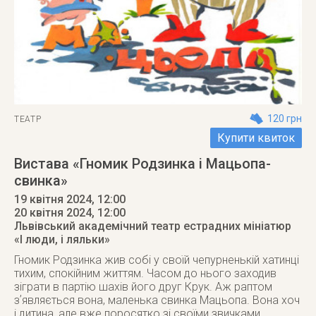
120 грн
ТЕАТР
Купити квиток
Вистава «Гномик Родзинка і Мацьопа-
свинка»
19 квітня 2024, 12:00
20 квітня 2024
, 12:00
Львівський академічний театр естрадних мініатюр
«І люди, і ляльки»
Гномик Родзинка жив собі у своїй чепурненькій хатинці
тихим, спокійним життям. Часом до нього заходив
зіграти в партію шахів його друг Крук. Аж раптом
зʼявляється вона, маленька свинка Мацьопа. Вона хоч
і дитина, але вже поросятко зі своїми звичками.