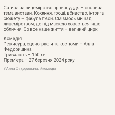
Сатира на лицемірство правосуддя – основна
тема вистави. Кохання, гроші, вбивство, інтрига
сюжету – фабула п’єси. Сміємось ми над
лицемірством, де під маскою ховається інше
обличчя. Бо все наше життя – великий цирк.
Комедія
Режисура, сценографія та костюми – Алла
Федоришина
Тривалість – 150 хв
Прем’єра – 27 березня 2024 року
#
Алла Федоришина
, #
комедія