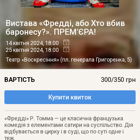
Вистава «Фредді, або Хто вбив
баронесу?». ПРЕМ’ЄРА!
14 квітня 2024
, 18:00
25 квітня 2024
, 18:00
Театр «Воскресіння»
(
пл. генерала Григоренка, 5
)
ВАРТІСТЬ
300/350 грн
Купити квиток
«Фредді» Р. Томма — це класична французька
комедія з елементами сатири на суспільство. Дія
відбувається в цирку і в суді, що по суті одне і
теж.