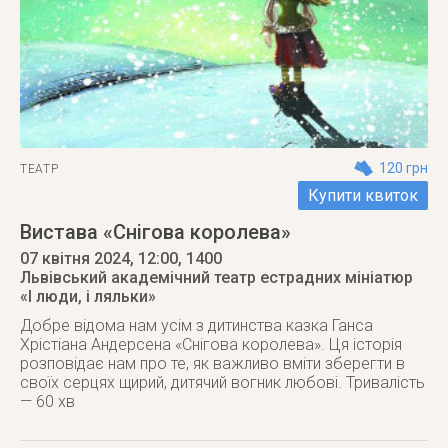
120 грн
ТЕАТР
Купити квиток
Вистава «Снігова королева»
07 квітня 2024
, 12:00, 1400
Львівський академічний театр естрадних мініатюр
«І люди, і ляльки»
Добре відома нам усім з дитинства казка Ганса
Хрістіана Андерсена «Снігова королева». Ця історія
розповідає нам про те, як важливо вміти зберегти в
своїх серцях щирий, дитячий вогник любові. Тривалість
— 60 хв