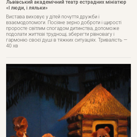
Львівський академічний театр естрадних мініатюр
«І люди, і ляльки»
Вистава виховує у дітей почуття дружби і
взаємодопомоги. Посіяне зерно доброти і щирості
проросте світлим спогадом дитинства, допоможе
подолати життєві труднощі, зберегти рівновагу і
гармонію своєї душі в тяжких ситуаціях. Тривалість —
40 хв