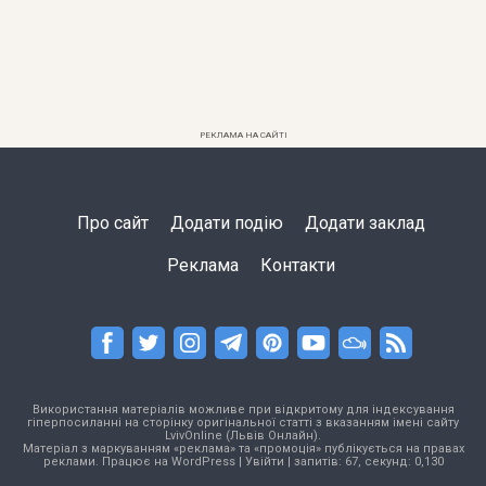
РЕКЛАМА НА САЙТІ
Про сайт
Додати подію
Додати заклад
Реклама
Контакти
Використання матеріалів можливе при відкритому для індексування
гіперпосиланні на сторінку оригінальної статті з вказанням імені сайту
LvivOnline (Львів Онлайн).
Матеріал з маркуванням «реклама» та «промоція» публікується на правах
реклами. Працює на
WordPress
|
Увійти
| запитів: 67, секунд: 0,130