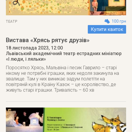
100 грн
ТЕАТР
Купити квиток
Вистава «Хрясь рятує друзів»
18 листопада 2023
, 12:00
Львівський академічний театр естрадних мініатюр
«І люди, і ляльки»
Поросятко Хрясь, Мальвіна і песик Гаврило – старі
нікому не потрвбні іграшки, яких недоля закинула на
звалище. Там у них виникає задум полетіти на
повітряній кулі в Країну Казок – це королівство, де
живуть старі іграшки. Тривалість – 60 хв