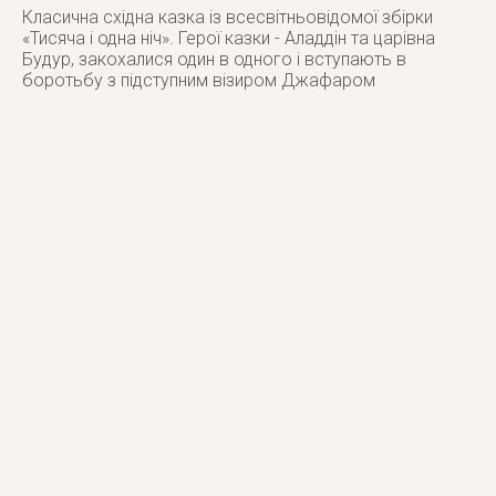
Класична східна казка із всесвітньовідомої збірки
«Тисяча і одна ніч». Герої казки - Аладдін та царівна
Будур, закохалися один в одного і вступають в
боротьбу з підступним візиром Джафаром