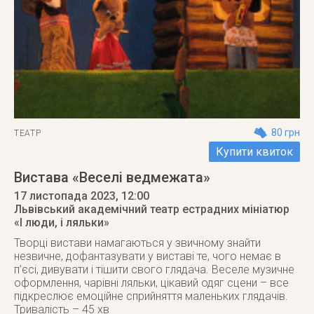
80 грн
ТЕАТР
Купити квиток
Вистава «Веселі ведмежата»
17 листопада 2023
, 12:00
Львівський академічний театр естрадних мініатюр
«І люди, і ляльки»
Творці вистави намагаються у звичному знайти
незвичне, дофантазувати у виставі те, чого немає в
п’єсі, дивувати і тішити свого глядача. Веселе музичне
оформлення, чарівні ляльки, цікавий одяг сцени – все
підкреслює емоційне сприйняття маленьких глядачів.
Тривалість – 45 хв