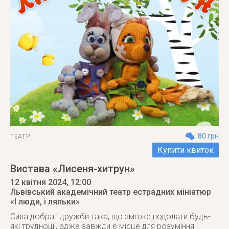
80 грн
ТЕАТР
Купити квиток
Вистава «Лисеня-хитрун»
12 квітня 2024
, 12:00
Львівський академічний театр естрадних мініатюр
«І люди, і ляльки»
Сила добра і дружби така, що зможе подолати будь-
які труднощі, адже завжди є місце для розуміння і