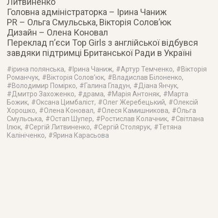
Литвиненко
Головна адміністраторка – Ірина Чаниж
PR – Ольга Смульська, Вікторія Солов’юк
Дизайн – Олена Коновал
Переклад п’єси Top Girls з англійської відбувся
завдяки підтримці Британської Ради в Україні
#
ірина полянська
, #
Ірина Чаниж
, #
Артур Темченко
, #
Вікторія
Романчук
, #
Вікторія Солов’юк
, #
Владислав Білоненко
,
#
Володимир Помірко
, #
Галина Гладун
, #
Діана Янчук
,
#
Дмитро Захоженко
, #
драма
, #
Марія Антоняк
, #
Марта
Божик
, #
Оксана Цимбаліст
, #
Олег Жеребецький
, #
Олексій
Хорошко
, #
Олена Коновал
, #
Олеся Камишникова
, #
Ольга
Смульська
, #
Остап Шупер
, #
Ростислав Колачник
, #
Світлана
Ілюк
, #
Сергій Литвиненко
, #
Сергій Столярук
, #
Тетяна
Калініченко
, #
Ярина Карасьова