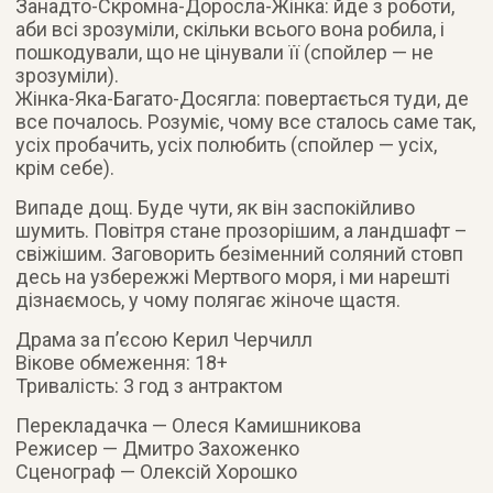
Занадто-Скромна-Доросла-Жінка: йде з роботи,
аби всі зрозуміли, скільки всього вона робила, і
пошкодували, що не цінували її (спойлер — не
зрозуміли).
Жінка-Яка-Багато-Досягла: повертається туди, де
все почалось. Розуміє, чому все сталось саме так,
усіх пробачить, усіх полюбить (спойлер — усіх,
крім себе).
Випаде дощ. Буде чути, як він заспокійливо
шумить. Повітря стане прозорішим, а ландшафт –
свіжішим. Заговорить безіменний соляний стовп
десь на узбережжі Мертвого моря, і ми нарешті
дізнаємось, у чому полягає жіноче щастя.
Драма за п’єсою Керил Черчилл
Вікове обмеження: 18+
Тривалість: 3 год з антрактом
Перекладачка — Олеся Камишникова
Режисер — Дмитро Захоженко
Сценограф — Олексій Хорошко