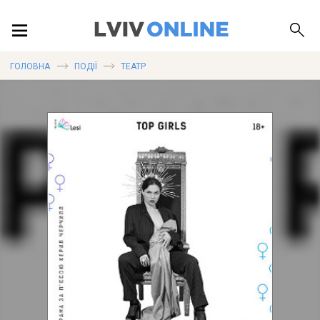
ПОДІЇ
ГОЛОВНА
ПОДІЇ
ТЕАТР
ЛОКАЦІЇ
ПУБЛІКАЦІЇ
ДОВІДКА