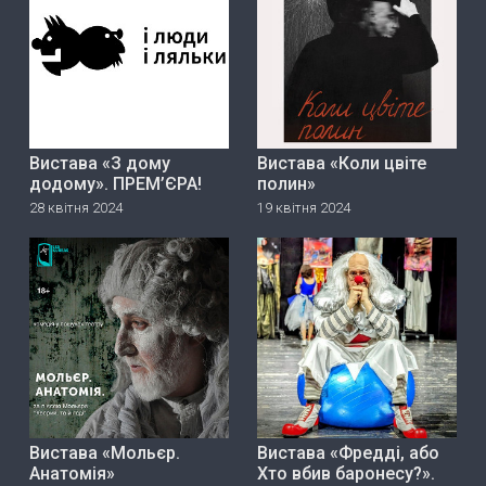
Вистава «З дому
Вистава «Коли цвіте
додому». ПРЕМ’ЄРА!
полин»
28 квітня 2024
19 квітня 2024
Вистава «Мольєр.
Вистава «Фредді, або
Анатомія»
Хто вбив баронесу?».