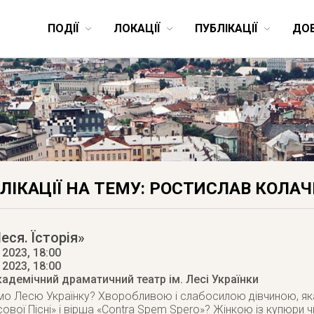
ПОДІЇ
ЛОКАЦІЇ
ПУБЛІКАЦІЇ
ДО
ЛІКАЦІЇ НА ТЕМУ: РОСТИСЛАВ КОЛА
еся. Їсторія»
2023, 18:00
 2023
, 18:00
кадемічний драматичний театр ім. Лесі Українки
о Лесю Українку? Хворобливою і слабосилою дівчиною, яка
ової Пісні» і вірша «Contra Spem Spero»? Жінкою із купюри ч