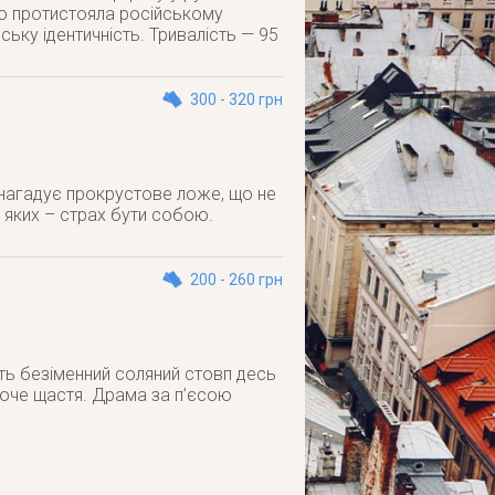
Що протистояла російському
ську ідентичність. Тривалість — 95
300 - 320 грн
е нагадує прокрустове ложе, що не
 яких – страх бути собою.
200 - 260 грн
ть безіменний соляний стовп десь
ноче щастя. Драма за п’єсою