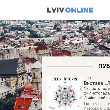
ПУБ
ТЕАТР
Вистава «Л
17 листопада 
24 листопада
Львівський а
Якою ми знаєм
Авторкою «Ліс