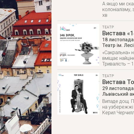
А якщо ми ска
колоніалізму,
хв
ТЕАТР
Вистава «1
18 листопада
Театр ім. Лес
«Сакральна» н
вміщає найцін
Тривалість – 
ТЕАТР
Вистава To
29 листопада
Львівський а
Випаде дощ. П
на узбережжі 
Керил Черчилл.