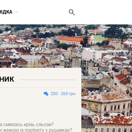
ВІДКА
ЧНИК
200 - 260 грн
 сміялась крізь сльози?
и жінкою із портрету у рушниках?