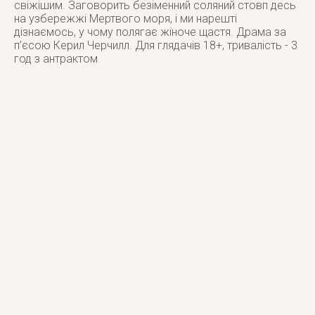
свіжішим. Заговорить безіменний соляний стовп десь
на узбережжі Мертвого моря, і ми нарешті
дізнаємось, у чому полягає жіноче щастя. Драма за
п’єсою Керил Черчилл. Для глядачів 18+, тривалість - 3
год з антрактом