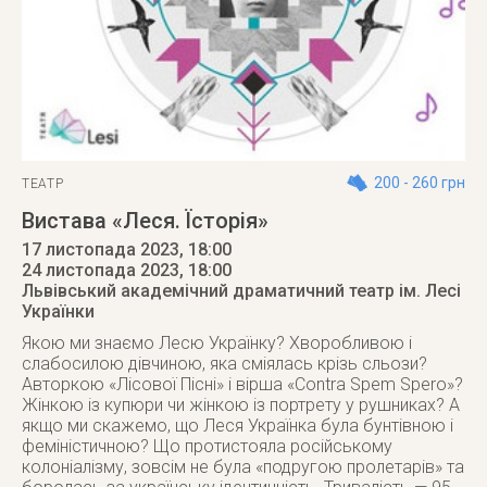
200 - 260 грн
ТЕАТР
Вистава «Леся. Їсторія»
17 листопада 2023, 18:00
24 листопада 2023
, 18:00
Львівський академічний драматичний театр ім. Лесі
Українки
Якою ми знаємо Лесю Українку? Хворобливою і
слабосилою дівчиною, яка сміялась крізь сльози?
Авторкою «Лісової Пісні» і вірша «Contra Spem Spero»?
Жінкою із купюри чи жінкою із портрету у рушниках? А
якщо ми скажемо, що Леся Українка була бунтівною і
феміністичною? Що протистояла російському
колоніалізму, зовсім не була «подругою пролетарів» та