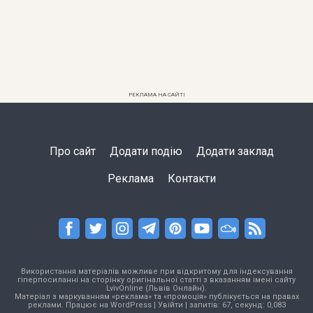
РЕКЛАМА НА САЙТІ
Про сайт
Додати подію
Додати заклад
Реклама
Контакти
Використання матеріалів можливе при відкритому для індексування
гіперпосиланні на сторінку оригінальної статті з вказанням імені сайту
LvivOnline (Львів Онлайн).
Матеріал з маркуванням «реклама» та «промоція» публікується на правах
реклами. Працює на
WordPress
|
Увійти
| запитів: 67, секунд: 0,083