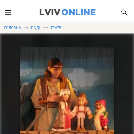
ПОДІЇ
ГОЛОВНА
ПОДІЇ
ТЕАТР
ЛОКАЦІЇ
ПУБЛІКАЦІЇ
ДОВІДКА