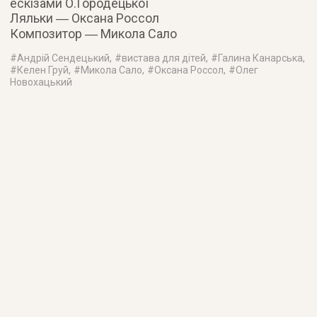
ескізами О.Городецької
Ляльки ― Оксана Россол
Композитор ― Микола Сало
#
Андрій Сендецький
, #
вистава для дітей
, #
Галина Канарська
,
#
Келен Груй
, #
Микола Сало
, #
Оксана Россол
, #
Олег
Новохацький