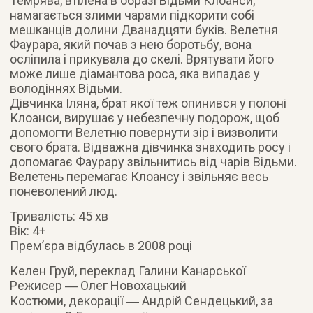
Темрява, втілена в образі Відьми Клоанси,
намагається злими чарами підкорити собі
мешканців долини Дванадцяти буків. Велетня
Фаурара, який почав з нею боротьбу, вона
осліпила і прикувала до скелі. Врятувати його
може лише діамантова роса, яка випадає у
володіннях Відьми.
Дівчинка Іляна, брат якої теж опинився у полоні
Клоанси, вирушає у небезпечну подорож, щоб
допомогти Велетню повернути зір і визволити
свого брата. Відважна дівчинка знаходить росу і
допомагає Фаурару звільнитись від чарів Відьми.
Велетень перемагає Клоансу і звільняє весь
поневолений люд.
Тривалість: 45 хв
Вік: 4+
Прем’єра відбулась в 2008 році
Келен Груй, переклад Галини Канарської
Режисер ― Олег Новохацький
Костюми, декорації ― Андрій Сендецький, за