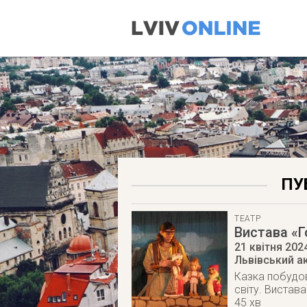
ПУ
ТЕАТР
Вистава «Г
21 квітня 202
Львівський ак
Казка побудов
світу. Вистава
45 хв