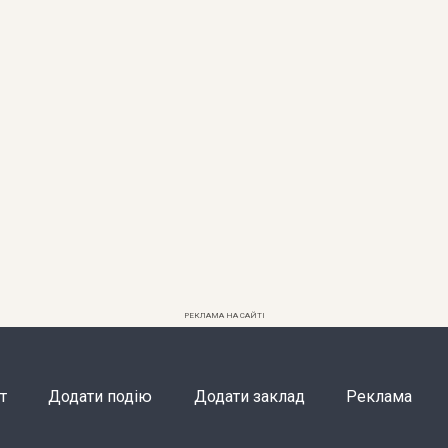
РЕКЛАМА НА САЙТІ
т
Додати подію
Додати заклад
Реклама