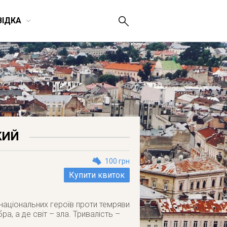
ВІДКА
КИЙ
100 грн
Купити квиток
аціональних героїв проти темряви
ра, а де світ – зла. Тривалість –