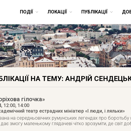
ПОДІЇ
ЛОКАЦІЇ
ПУБЛІКАЦІЇ
ДО
БЛІКАЦІЇ НА ТЕМУ: АНДРІЙ СЕНДЕЦЬ
оріхова гілочка»
4
, 12:00, 14:00
адемічний театр естрадних мініатюр «І люди, і ляльки»
ана на середньовічних румунських легендах про боротьбу н
 дає змогу маленькому глядачеві чітко зрозуміти, де світ доб