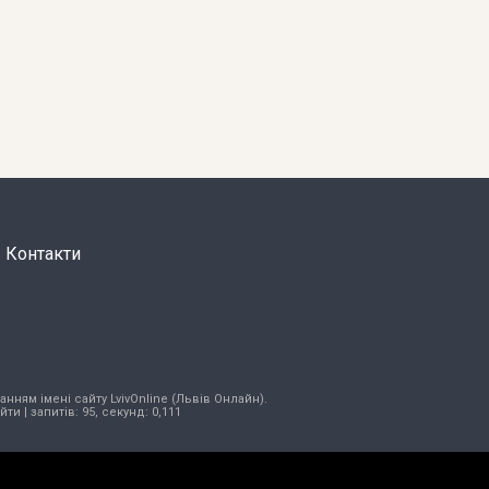
Контакти
нням імені сайту LvivOnline (Львів Онлайн).
ійти
| запитів: 95, секунд: 0,111