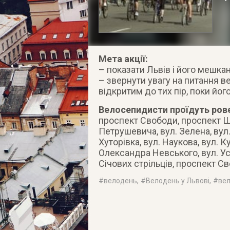
Мета акції:
– показати Львів і його мешка
– звернути увагу на питання 
відкритим до тих пір, поки йог
Велосепидисти проїдуть ров
проспект Свободи, проспект Ш
Петрушевича, вул. Зелена, вул.
Хуторівка, вул. Наукова, вул. К
Олександра Невського, вул. Ус
Січових стрільців, проспект С
#
велодень
, #
Велодень у Львові
, #
вел