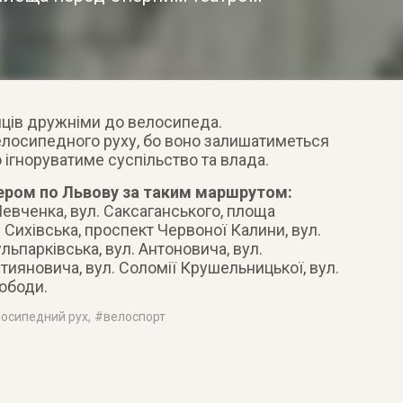
нців дружніми до велосипеда.
велосипедного руху, бо воно залишатиметься
о ігноруватиме суспільство та влада.
ером по Львову за таким маршрутом:
евченка, вул. Саксаганського, площа
 Сихівська, проспект Червоної Калини, вул.
ульпарківська, вул. Антоновича, вул.
тияновича, вул. Соломії Крушельницької, вул.
вободи.
осипедний рух
, #
велоспорт