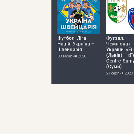
Футбол. Ліга
Футзал.
Націй. Україна –
Чемпіонат
Швейцарія
України. «Ен
(Львів) – «
03 вересня 2020
Centre-Sum
(Суми)
21 серпня 2020