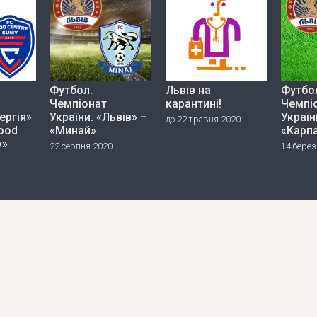
Футбол.
Львів на
Футбо
Чемпіонат
карантині!
Чемпі
ергія»
України. «Львів» –
Україн
до 22 травня 2020
Food
«Минай»
«Карп
y»
22 серпня 2020
14 берез