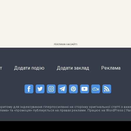
РЕКЛАМА НА САЙТІ
т
Додати подію
Додати заклад
Реклама
тому для індексування гіперпосиланні на сторінку оригінальної статті з вказа
лама» та «промоція» публікується на правах реклами. Працює на
WordPress
|
Ув