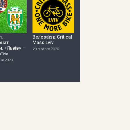
л.
Велозаїзд Critical
онат
Mass Lviv
и. «Львів» –
28 лютого 2020
ати»
ня 2020