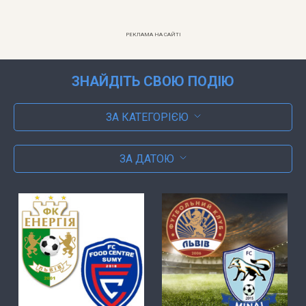
РЕКЛАМА НА САЙТІ
ЗНАЙДІТЬ СВОЮ ПОДІЮ
ЗА КАТЕГОРІЄЮ
ЗА ДАТОЮ