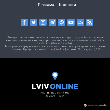
Реклама
Контакти
Використання матеріалів можливе при відкритому для індексування
гіперпосиланні на сторінку оригінальної статті з вказанням імені сайту
LvivOnline (Львів Онлайн).
Матеріал з маркуванням «реклама» та «промоція» публікується на правах
реклами. Працює на
WordPress
|
Увійти
| запитів: 98, секунд: 0,115
путівник подіями у місті
© 2009 — 2024