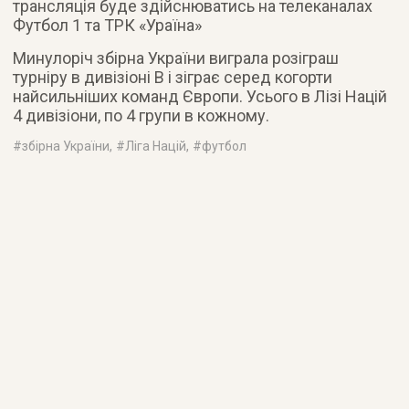
трансляція буде здійснюватись на телеканалах
Футбол 1 та ТРК «Ураїна»
Минулоріч збірна України виграла розіграш
турніру в дивізіоні В і зіграє серед когорти
найсильніших команд Європи. Усього в Лізі Націй
4 дивізіони, по 4 групи в кожному.
#
збірна України
, #
Ліга Націй
, #
футбол