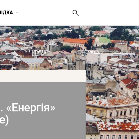
ВІДКА
. «Енергія»
е)