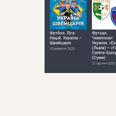
Футбол. Ліга
Футзал.
Націй. Україна –
Чемпіонат
Швейцарія
України. «Ен
(Львів) – «
03 вересня 2020
Centre-Sum
(Суми)
21 серпня 2020