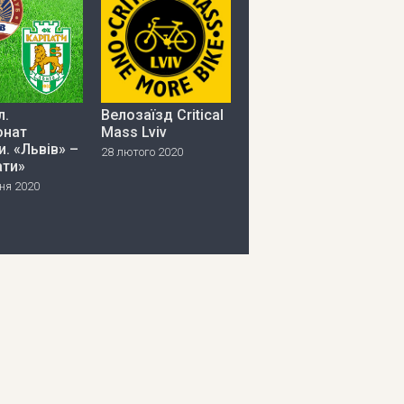
л.
Велозаїзд Critical
онат
Mass Lviv
и. «Львів» –
28 лютого 2020
ати»
ня 2020