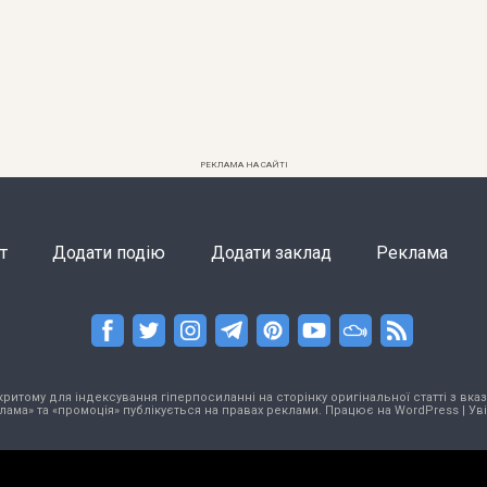
РЕКЛАМА НА САЙТІ
т
Додати подію
Додати заклад
Реклама
тому для індексування гіперпосиланні на сторінку оригінальної статті з вказа
лама» та «промоція» публікується на правах реклами. Працює на
WordPress
|
Ув