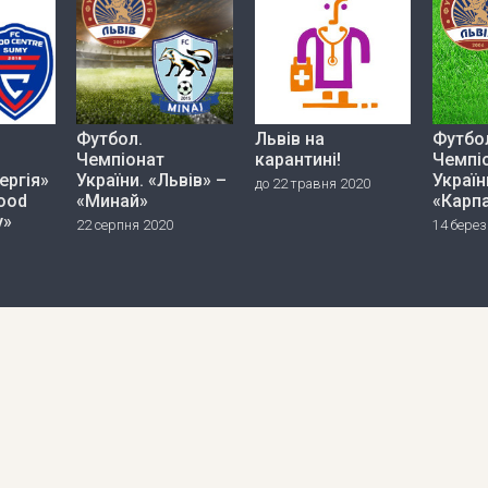
Футбол.
Львів на
Футбо
Чемпіонат
карантині!
Чемпі
ергія»
України. «Львів» –
Україн
до 22 травня 2020
Food
«Минай»
«Карп
y»
22 серпня 2020
14 берез