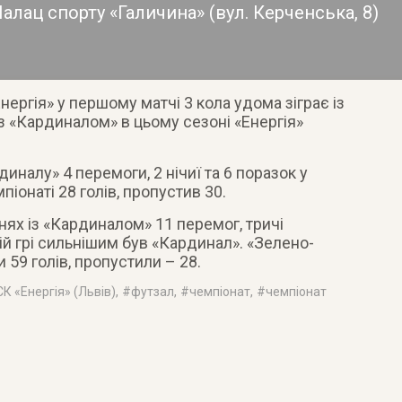
алац спорту «Галичина»
(
вул. Керченська, 8
)
Енергія» у першому матчі 3 кола удома зіграє із
з «Кардиналом» в цьому сезоні «Енергія»
иналу» 4 перемоги, 2 нічиї та 6 поразок у
піонаті 28 голів, пропустив 30.
нях із «Кардиналом» 11 перемог, тричі
ій грі сильнішим був «Кардинал». «Зелено-
и 59 голів, пропустили – 28.
СК «Енергія» (Львів)
, #
футзал
, #
чемпіонат
, #
чемпіонат