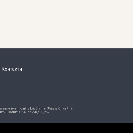
Контакти
нням імені сайту LvivOnline (Львів Онлайн).
ійти
| запитів: 96, секунд: 0,257