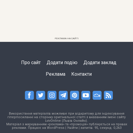
РЕКЛАМА НА САЙТІ
Про сайт
Додати подію
Додати заклад
Реклама
Контакти
Використання матеріалів можливе при відкритому для індексування
гіперпосиланні на сторінку оригінальної статті з вказанням імені сайту
LvivOnline (Львів Онлайн).
Матеріал з маркуванням «реклама» та «промоція» публікується на правах
реклами. Працює на
WordPress
|
Увійти
| запитів: 95, секунд: 0,263