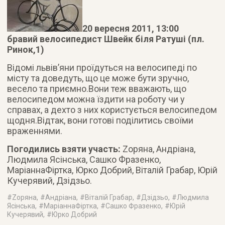
20 вересня 2011, 13:00
бравий велосипедист Швейк біля Ратуші (пл.
Ринок,1)
Відомі львів’яни проїдуться на велосипеді по
місту та доведуть, що це може бути зручно,
весело та приємно.
Вони теж вважають, що
велосипедом можна їздити на роботу чи у
справах, а дехто з них користується велосипедом
щодня.Відтак, вони готові поділитись своїми
враженнями.
Погодились взяти участь:
Zoряна, Андріана,
Людмила Ясінська, Сашко Фразенко,
МаріаннаФіртка, Юрко Добрий, Віталій Грабар, Юрій
Кучерявий, Дзідзьо.
#
Zоряна
, #
Андріана
, #
Віталій Грабар
, #
Дзідзьо
, #
Людмила
Ясінська
, #
МаріаннаФіртка
, #
Сашко Фразенко
, #
Юрій
Кучерявий
, #
Юрко Добрий