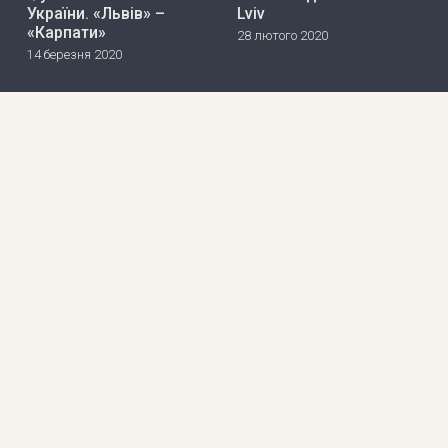
України. «Львів» –
Lviv
«Карпати»
28 лютого 2020
14 березня 2020