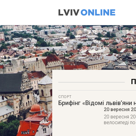
П
СПОРТ
Брифінг «Відомі львів’яни 
20 вересня 2
20 вересня 201
велосипеді по