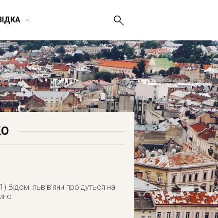
ВІДКА
КО
) Відомі львів’яни проїдуться на
мно.