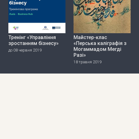
Тренінг «Управління
Майстер-клас
зростанням бізнесу»
«Перська каліграфія з
Могаммадом Мегді
до 08 червня 2019
Разі»
18 травня 2019