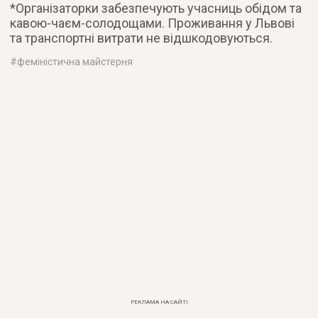
*Організаторки забезпечують учасниць обідом та
кавою-чаєм-солодощами. Проживання у Львові
та транспортні витрати не відшкодовуються.
#
феміністична майстерня
РЕКЛАМА НА САЙТІ