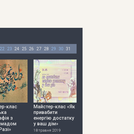
22
23
24
25
26
27
28
29
30
31
ер-клас
Майстер-клас «Як
ька
привабити
афія з
енергію достатку
ммадом
у ваш дім»
Разі»
18 травня 2019