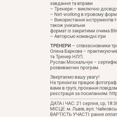
завдання та вправи
– Тренери – виключно досвідче
– Net-working в ігровому форм
– Використання інструментів НЛ
також унікальни
формат із закритими очима Bli
– Авторські командні ігри
ТРЕНЕРИ
– співзасновники тре
Олена Баркова – практикуючий
та Тренер НЛП.
Руслан Москальчук – сертифі
розвиваючих програм.
Звертаємо вашу увагу!
На тренінгах працює фотограф.
вами в групі, прохання повідо
реєстрація за посиланням: http
ДАТА і ЧАС: 21 cерпня, ср, 18:3
МІСЦЕ: м. Львів, вул. Чайковсь
ВАРТІСТЬ УЧАСТІ: рання оплата