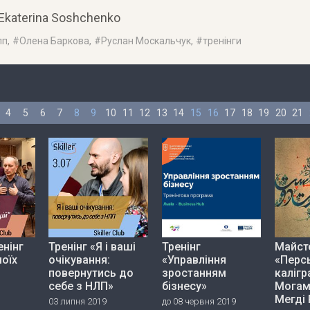
 Ekaterina Soshchenko
лп
, #
Олена Баркова
, #
Руслан Москальчук
, #
тренінги
4
5
6
7
8
9
10
11
12
13
14
15
16
17
18
19
20
21
енінг
Тренінг «Я і ваші
Тренінг
Майст
оїх
очікування:
«Управління
«Перс
повернутись до
зростанням
калігр
себе з НЛП»
бізнесу»
Мога
Мегді 
03 липня 2019
до 08 червня 2019