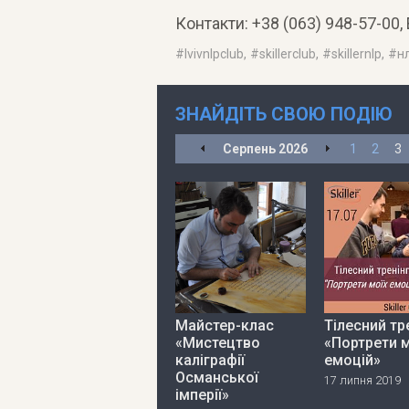
Контакти: +38 (063) 948-57-00,
#
lvivnlpclub
, #
skillerclub
, #
skillernlp
, #
н
ЗНАЙДІТЬ СВОЮ ПОДІЮ
Серпень
2026
1
2
3
Майстер-клас
Тілесний тр
«Мистецтво
«Портрети м
каліграфії
емоцій»
Османської
17 липня 2019
імперії»