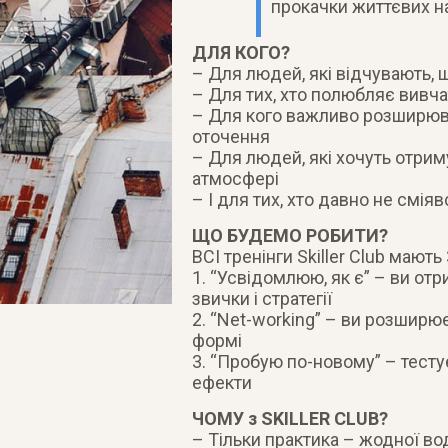
прокачки життєвих н
ДЛЯ КОГО?
– Для людей, які відчувають,
– Для тих, хто полюбляє вивча
– Для кого важливо розширюва
оточення
– Для людей, які хочуть отрим
атмосфері
– І для тих, хто давно не смія
ЩО БУДЕМО РОБИТИ?
ВСІ тренінги Skiller Club мають
1. “Усвідомлюю, як є” – ви отр
звички і стратегії
2. “Net-working” – ви розширює
формі
3. “Пробую по-новому” – тесту
ефекти
ЧОМУ з SKILLER CLUB?
– Тільки практика – жодної води