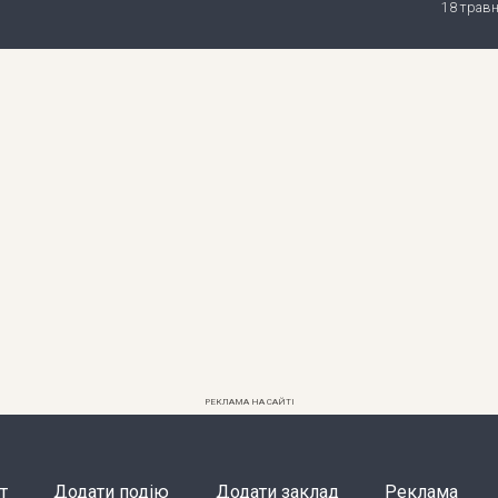
18 трав
РЕКЛАМА НА САЙТІ
т
Додати подію
Додати заклад
Реклама