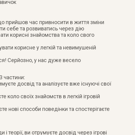
авичок
 що прийшов час привносити в життя зміни
ти себе та розвиватись через дію
ти корисні знайомства та коло свого
увати корисне у легкій та невимушеній
вся! Серйозно, у нас дуже весело
 3 частини:
имуєте досвід та аналізуєте вже існуючі свої
те коло своїх знайомств в легкій ігровій
єте нові способи поведінки та спостерігаєте
 і теорії, ви отрумуєте досвід через ігрові