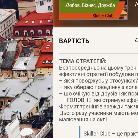
А
4
ВАРТІСТЬ
ТЕМА СТРАТЕГІЙ:
Безпосередньо на цьому трені
ефективні стратегії побудови 
– як я поводжусь у стосунках?
– яку обираю поведінку з кол
– що очікую від друзів і як по
– І ГОЛОВНЕ: які отримую ефе
Формат тренінгів завжди так чи
Цього разу учасники мають мож
малювання на склі.
Skiller Club – це прак