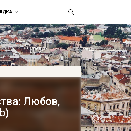
ВІДКА
ства: Любов,
b)