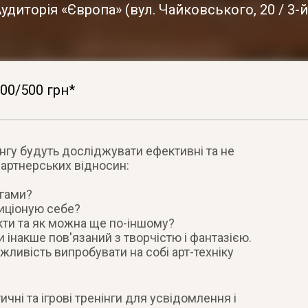
удиторія «Європа»
(
вул. Чайковського, 20 / 3-
00/500 грн*
нгу будуть досліджувати ефективні та не
партнерських відносин:
егами?
зиціоную себе?
кти та як можна ще по-іншому?
 інакше пов'язаний з творчістю і фантазією.
ливість випробувати на собі арт-техніку
тичні та ігрові тренінги для усвідомлення і