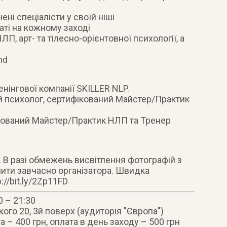
ні спеціалісти у своїй ніші
аті на кожному заході
П, арт- та тілесно-орієнтовної психології, а
nd
нінгової компанії SKILLER NLP.
 психолог, сертифікований Майстер/Практик
кований Майстер/Практик НЛП та Тренер
 В разі обмежень висвітлення фотографій з
мити завчасно організатора. Швидка
://bit.ly/2Zp11FD
0 – 21:30
кого 20, 3й поверх (аудиторія "Європа")
 – 400 грн, оплата в день заходу – 500 грн