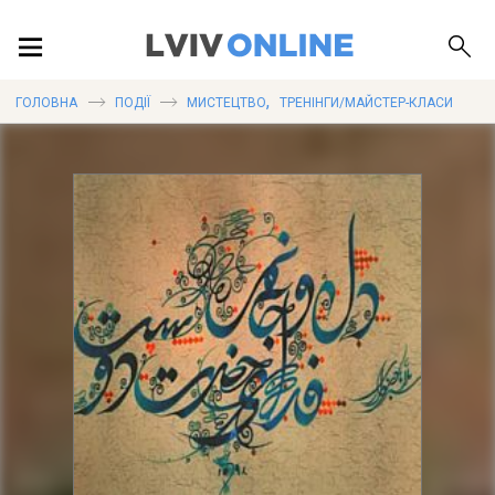
ПОДІЇ
,
ГОЛОВНА
ПОДІЇ
МИСТЕЦТВО
ТРЕНІНГИ/МАЙСТЕР-КЛАСИ
ЛОКАЦІЇ
ПУБЛІКАЦІЇ
ДОВІДКА