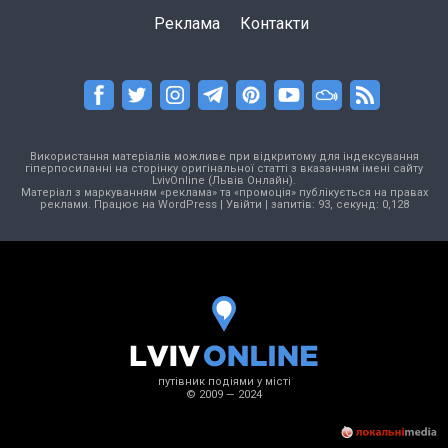
Реклама
Контакти
Використання матеріалів можливе при відкритому для індексування
гіперпосиланні на сторінку оригінальної статті з вказанням імені сайту
LvivOnline (Львів Онлайн).
Матеріал з маркуванням «реклама» та «промоція» публікується на правах
реклами. Працює на
WordPress
|
Увійти
| запитів: 93, секунд: 0,128
путівник подіями у місті
© 2009 — 2024