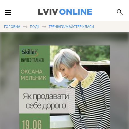
ПОДІЇ
ГОЛОВНА
ПОДІЇ
ТРЕНІНГИ/МАЙСТЕР-КЛАСИ
ЛОКАЦІЇ
ПУБЛІКАЦІЇ
ДОВІДКА