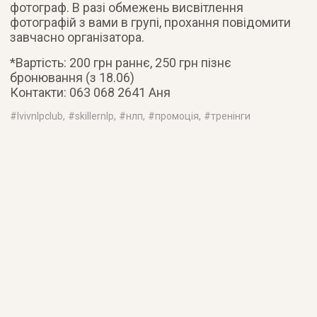
фотограф. В разі обмежень висвітлення
фотографій з вами в групі, прохання повідомити
завчасно організатора.
*Вартість: 200 грн раннє, 250 грн пізнє
бронювання (з 18.06)
Контакти: 063 068 2641 Аня
#
lvivnlpclub
, #
skillernlp
, #
нлп
, #
промоція
, #
тренінги