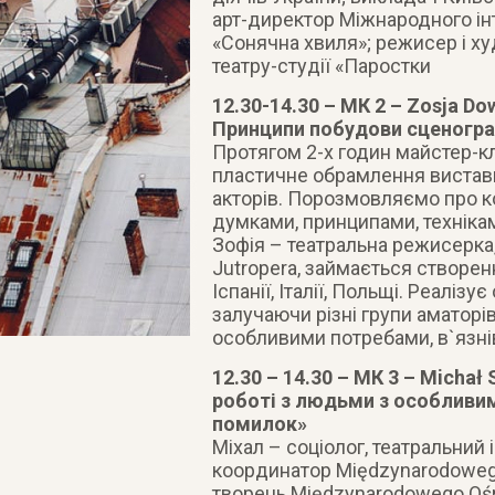
арт-директор Міжнародного ін
«Сонячна хвиля»; режисер і х
театру-студії «Паростки
12.30-14.30 – МК 2 – Zosja Do
Принципи побудови сценограф
Протягом 2-х годин майстер-к
пластичне обрамлення вистави
акторів. Порозмовляємо про к
думками, принципами, технікам
Зофія – театральна режисерка,
Jutropera, займається створення
Іспанії, Італії, Польщі. Реаліз
залучаючи різні групи аматорів
особливими потребами, в`язні
12.30 – 14.30 – МК 3 – Michał
роботі з людьми з особливи
помилок»
Міхал – соціолог, театральний і
координатор Międzynarodowego
творець Międzynarodowego Ośro