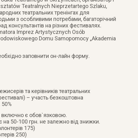
ztatów Teatralnych Nieprzetartego Szlaku,
народних театральних тренінгах для
людьми з особливими потребами, багаторічний
рад консультантів на різних фестивалях.
rmatora Imprez Artystycznych Osób
р Środowiskowego Domu Samopomocy „Akademia
еобхідно заповнити он-лайн форму.
ежисерів та керівників театральних
 фестивалі) – участь безкоштовна
а 50%
 включно є обов`язковою.
є на 50-100 грн. не залежно від знижки.
олонтерів 175)
нтерів 250)