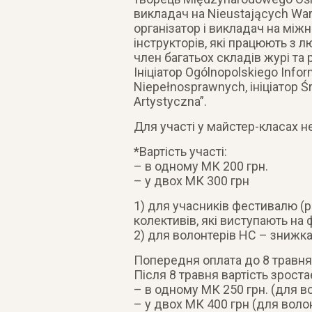
викладач на Nieustających Wars
організатор і викладач на між
інструкторів, які працюють з 
член багатьох складів журі та 
Ініціатор Ogólnopolskiego Info
Niepełnosprawnych, ініціато
Artystyczna”.
Для участі у майстер-класах н
*Вартість участі:
– в одному МК 200 грн.
– у двох МК 300 грн
1) для учасників фестивалю (р
колективів, які виступають на
2) для волонтерів НС – знижк
Попередня оплата до 8 травня
Після 8 травня вартість зроста
– в одному МК 250 грн. (для в
– у двох МК 400 грн (для воло