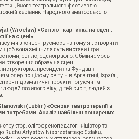
теграційного театрального фестивалю
удожній керівник Народного аматорського
wjat (Wrocław) «Світло і картинка на сцені.
ії на сцені»
ласу ми зконцентруємось на тому як створити
 щоб вона зміцнила суть вистави і гри
остюми, світло, сценографію. Обміняємось
и створення образу на сцені.
 інструкторка, президентка Фундації
м опер по цілому світу – в Аргентині, Ізраїлі,
ує оперні і драматичні проекти готуючи та
: людей похилого віку, дітей сиріт, людей з
в.
 Stanowski (Lublin) «Основи театротерапії в
ми потребами. Аналіз найбільш поширених
нструктор, олігофренопедагог, ініціатор та
 Ruchu Artystów Nieprzetartego Szlaku,
dka Teatralnego w Skrzynicach, організатор і