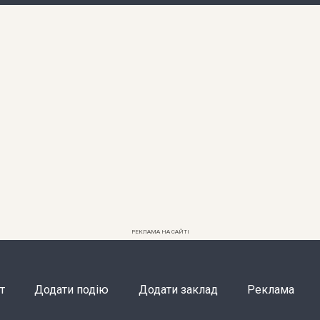
РЕКЛАМА НА САЙТІ
т
Додати подію
Додати заклад
Реклама