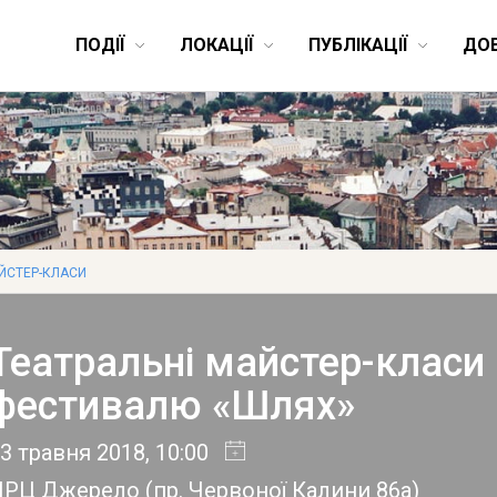
ПОДІЇ
ЛОКАЦІЇ
ПУБЛІКАЦІЇ
ДО
ЙСТЕР-КЛАСИ
Театральні майстер-класи
фестивалю «Шлях»
3 травня 2018
, 10:00
НРЦ Джерело
(
пр. Червоної Калини 86а​
)