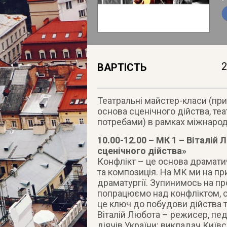
2
ВАРТІСТЬ
Театральні майстер-класи (при
основа сценічного дійства, те
потребами) в рамках міжнарод
10.00-12.00 – МК 1 – Віталій
сценічного дійства»
Конфлікт – це основа драмати
та композиція. На МК ми на пр
драматургії. Зупинимось на пр
попрацюємо над конфліктом, с
це ключ до побудови дійства т
Віталій Любота – режисер, пед
діячів України; викладач Київ