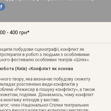
00 - 400 грн*
нципи побудови сценографії, конфлікт як
атротерапія в роботі з людьми з особливими
ного фестивалю особливих театрів «Шлях».
 Любота (Київ) «Конфлікт як основа
чного твору, яка визначає побудову сюжету
икладах розглянемо види конфліктів у
облемі «Режисер в пошуку конфлікту», а також
южетом, подіями. Дізнаємось, чому конфлікт
а монтажу епізодів у виставі.
агог; член Національної Спілки театральних
ського вищого коледжу культури і мистецтв;