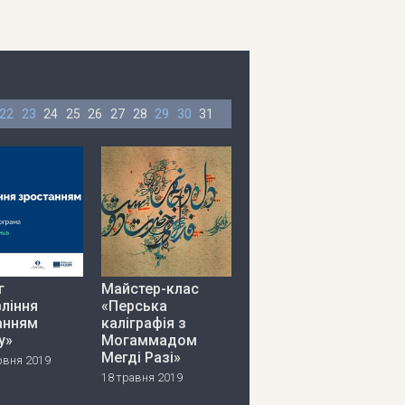
22
23
24
25
26
27
28
29
30
31
г
Майстер-клас
ління
«Перська
анням
каліграфія з
у»
Могаммадом
Мегді Разі»
рвня 2019
18 травня 2019