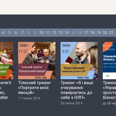
4
5
6
7
8
9
10
11
12
13
14
15
16
17
18
19
20
21
атегії
Тілесний тренінг
Тренінг «Я і ваші
Тренін
:
«Портрети моїх
очікування:
«Управ
ес,
емоцій»
повернутись до
зрост
iller
себе з НЛП»
бізнес
17 липня 2019
03 липня 2019
до 08 че