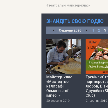
#
театральні майстер-класи
ЗНАЙДІТЬ СВОЮ ПОДІЮ
Серпень
2026
1
2
3
Майстер-клас
Тренінг «Стр
«Мистецтво
партнерства
каліграфії
Любов, Бізн
Османської
Дружба» (Sk
імперії»
Club)
20 вересня 2019
21 серпня 2019